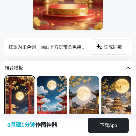
红金为主色调，画面下方是带金色装饰的红金色圆形展示台，后方夜空中悬着明亮的金色圆月，两侧有红金色雕花立柱（含中式镂空门窗细节），立柱周围环绕金色祥云，上方及四周点缀开满黄色花朵的桂树枝干（花瓣飘落）
生成同款
推荐模板
0基础1分钟
作图神器
下载App