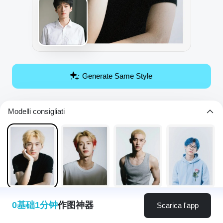
Generate Same Style
Modelli consigliati
0基础1分钟
作图神器
Scarica l'app