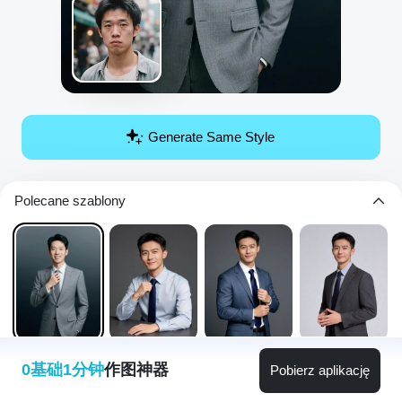
Generate Same Style
Polecane szablony
0基础1分钟
作图神器
Pobierz aplikację