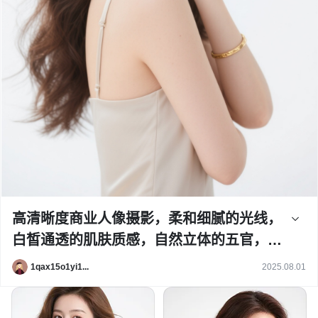
高清晰度商业人像摄影，柔和细腻的光线，
白皙通透的肌肤质感，自然立体的五官，棕
色长卷发自然垂落，发丝轻盈飘逸，身着浅
1qax15o1yi1...
2025.08.01
色简约吊带，佩戴金色细圈耳环和金色细手
镯，半身构图，人物侧身转头微笑，一手轻