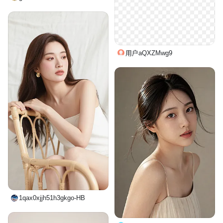
用户aQXZMwg9
1qax0xjjh51h3gkgo-HB