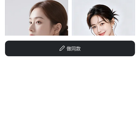
做同款
gWVu8h58
摸鱼王后