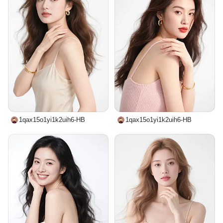
抚脸颊，一手自然下垂，背景纯白色，整体
风格清新优雅，简约大气，突出人物主体和
精致妆容。
1qax15o1yi1k2uih6-HB
1qax15o1yi1k2uih6-HB