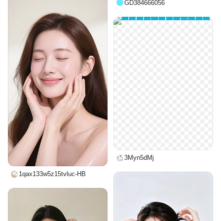
GD384666056
3Myn5dMj
1qax133w5z15tvluc-HB