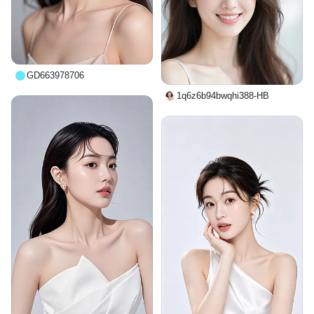
GD663978706
1q6z6b94bwqhi388-HB