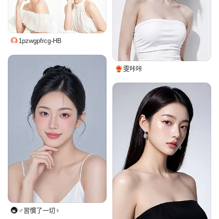
1pzwgpfrcg-HB
雯咔咔
♂習慣了一切♀