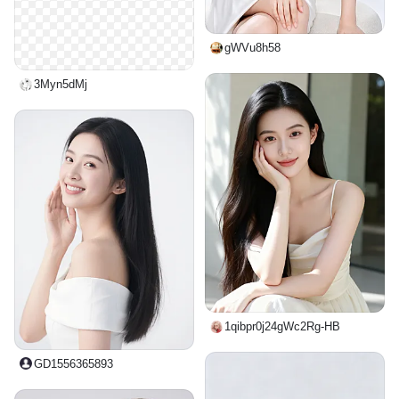
gWVu8h58
3Myn5dMj
1qibpr0j24gWc2Rg-HB
GD1556365893