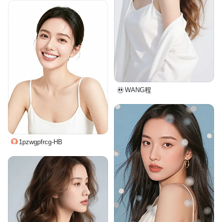
WANG程
1pzwgpfrcg-HB