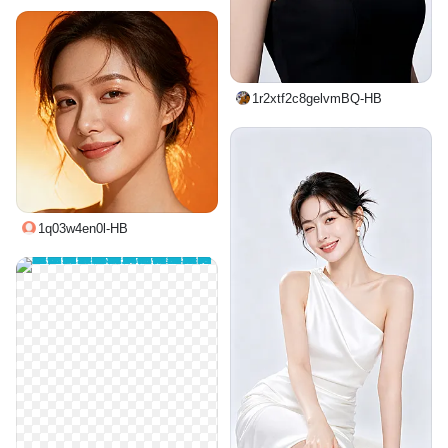
1r2xtf2c8gelvmBQ-HB
1q03w4en0l-HB