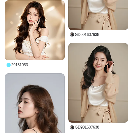
GD901607638
29151053
GD901607638