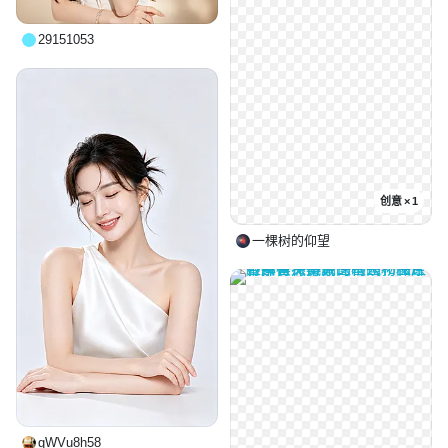
29151053
创意 × 1
一棵树的仰望
gWVu8h58