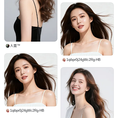
人需™
1qibpr0j24gWc2Rg-HB
1qibpr0j24gWc2Rg-HB