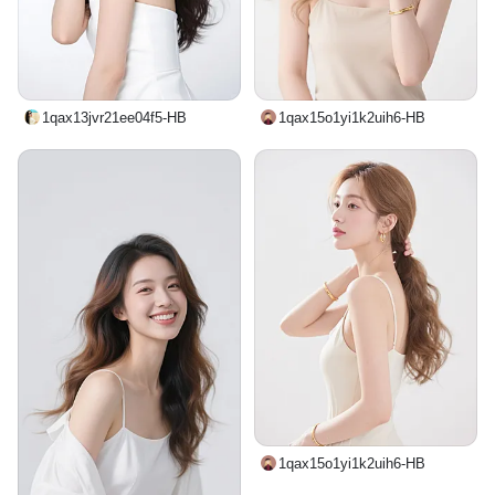
1qax13jvr21ee04f5-HB
1qax15o1yi1k2uih6-HB
1qax15o1yi1k2uih6-HB