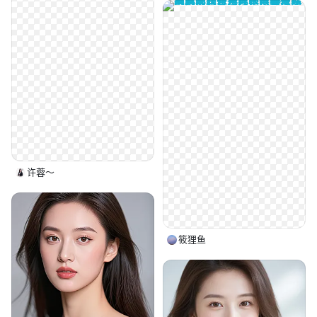
许蓉～
筱狸鱼