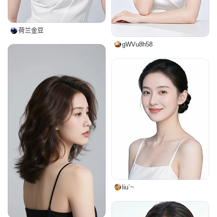
荷兰金豆
gWVu8h58
liu`~