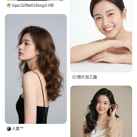
1qax1109w519sng1l-HB
图片加工器
人需™