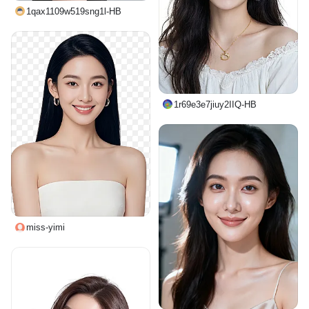
1qax1109w519sng1l-HB
1r69e3e7jiuy2IIQ-HB
miss-yimi