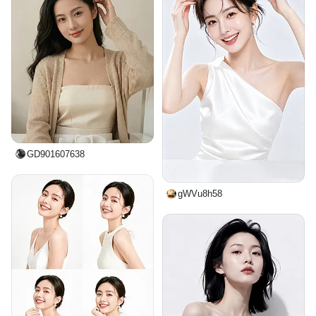
GD901607638
gWVu8h58