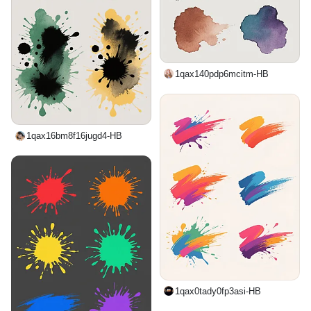
1qax140pdp6mcitm-HB
1qax16bm8f16jugd4-HB
1qax0tady0fp3asi-HB