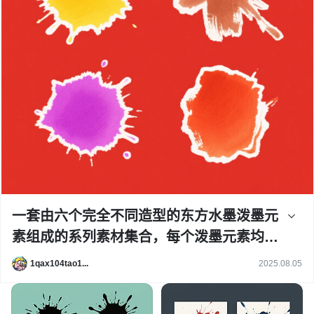
一套由六个完全不同造型的东方水墨泼墨元
素组成的系列素材集合，每个泼墨元素均保
持原始的毛笔笔触质感、边缘飞白效果和自
1qax104tao1...
2025.08.05
然晕染过渡，整体采用纯红色背景，元素色
彩变换为深蓝、翠绿、明黄、赭石、粉紫、