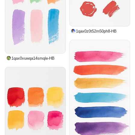
1qax0z0t52m50ph8-HB
1qax0vuwqa14smqle-HB