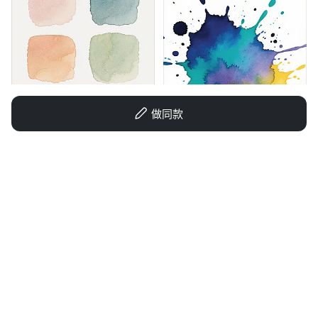
做同款
1qax16bm8f16jugd4-HB
68a5wr86prv1r6t-HB