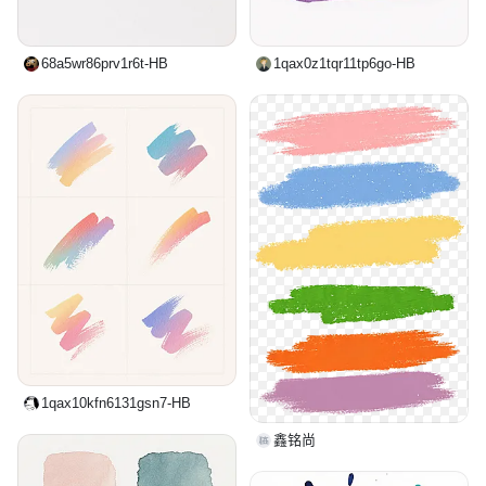
68a5wr86prv1r6t-HB
1qax0z1tqr11tp6go-HB
1qax10kfn6131gsn7-HB
鑫铭尚