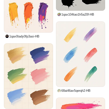
1qax104tao1h5a20f-HB
1qax0tady0fp3asi-HB
68ai46av5qerqh2-HB