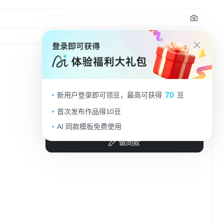
2
电商背景，明亮欢快的插画风格，广
70
新用户登录即可领豆，最高可获得
豆
阔的渐变蓝天空中漂浮着蓬松的白色
云朵，下方是柔和的粉紫色云层，大
首次发布作品得10豆
ArtifyMind
2025.08.12
量橙红色的红包从空中飘落，红包带
AI 同款模板免费使用
有金色的方形装饰，整体画面轻盈灵
做同款
动，色彩清新明快，营造出喜庆热闹
的氛围，适合电商促销活动使用，视
觉层次分明，信息传达高效，无文字
元素。