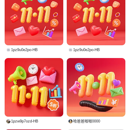
1pz9u0e2po-HB
1pz9u0e2po-HB
1pzw9p7ozd-HB
哈爸爸呶呶0000