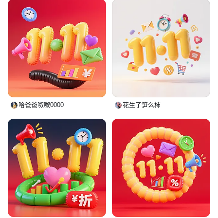
哈爸爸呶呶0000
花生了笋么柿