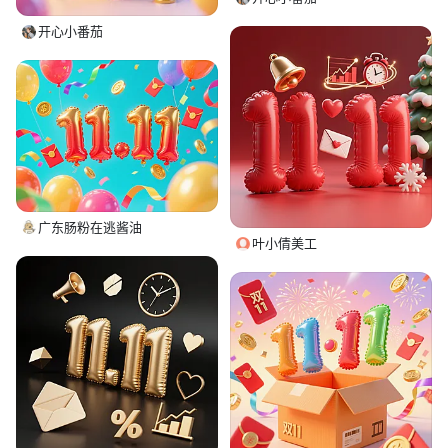
开心小番茄
广东肠粉在逃酱油
叶小倩美工