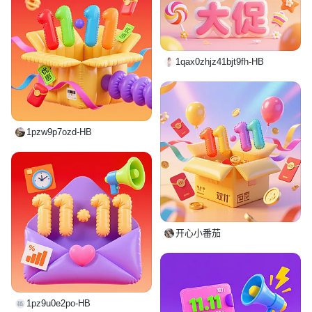
1qax0zhjz41bjt9fh-HB
1pzw9p7ozd-HB
开心小番茄
1pz9u0e2po-HB