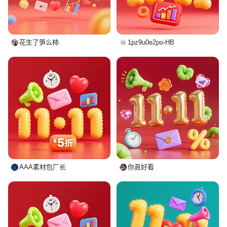
花生了笋么柿
1pz9u0e2po-HB
AAA素材包厂长
你眞好看