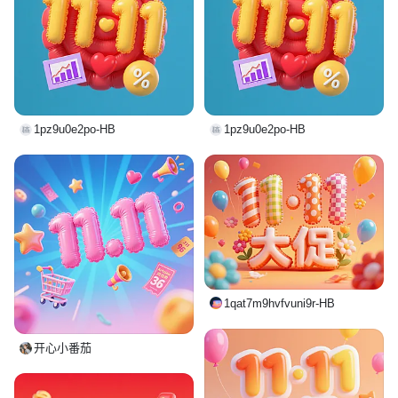
1pz9u0e2po-HB
1pz9u0e2po-HB
1qat7m9hvfvuni9r-HB
开心小番茄