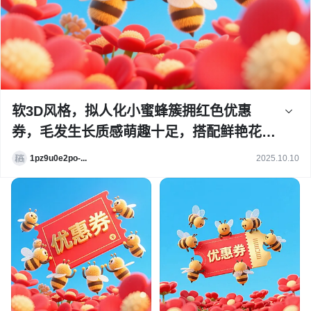
软3D风格，拟人化小蜜蜂簇拥红色优惠
券，毛发生长质感萌趣十足，搭配鲜艳花朵
与蓝天，营造出卡通感十足的喜庆促销氛
1pz9u0e2po-...
2025.10.10
围。