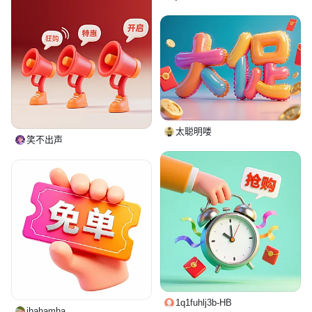
太聪明喽
笑不出声
1q1fuhlj3b-HB
jhahamha