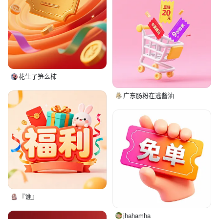
花生了笋么柿
广东肠粉在逃酱油
『谁』
jhahamha