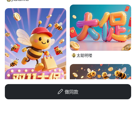
太聪明喽
做同款
伊尔伞诗
3D造梦师阿泽