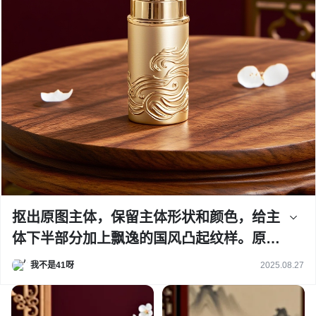
抠出原图主体，保留主体形状和颜色，给主
体下半部分加上飘逸的国风凸起纹样。原木
桌面，白梅点缀。深红色墙面，花窗，树枝
我不是41呀
2025.08.27
白梅。