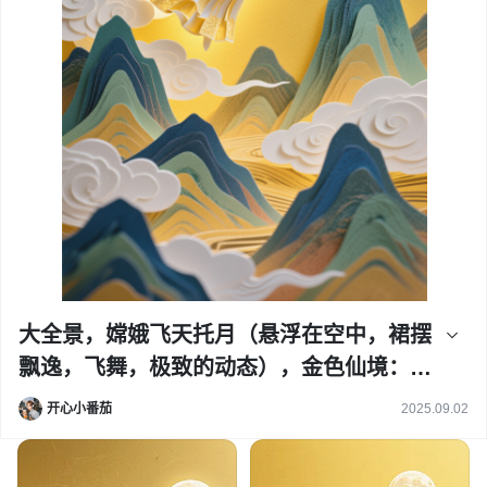
大全景，嫦娥飞天托月（悬浮在空中，裙摆
飘逸，飞舞，极致的动态），金色仙境：层
峦叠嶂的山脉，白色祥云环绕，黄色背景，
开心小番茄
2025.09.02
背面透光