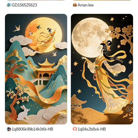
GD156525623
Arran-lee
1q8806k99b14k0t6t-HB
1q04s2b8xk-HB