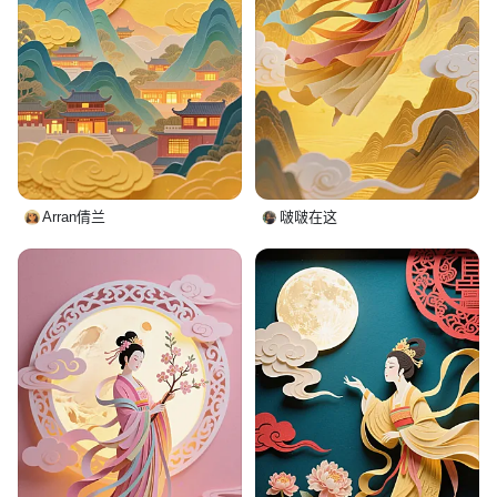
Arran倩兰
啵啵在这