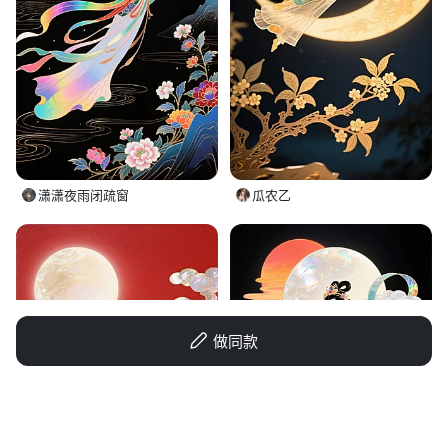
潇潇夜雨闭疏窗
瓜农乙
做同款