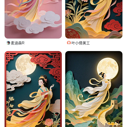
麦迪森R
叶小倩美工