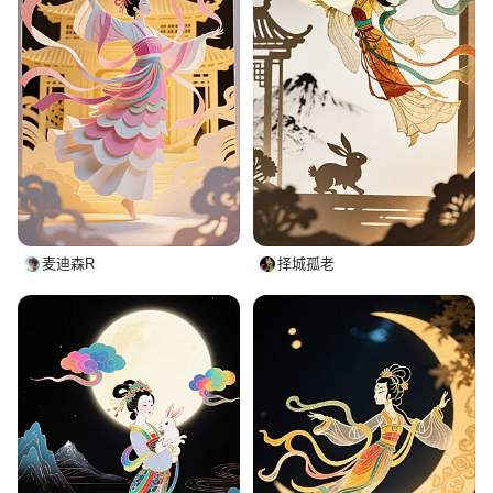
麦迪森R
择城孤老