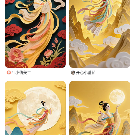
叶小倩美工
开心小番茄