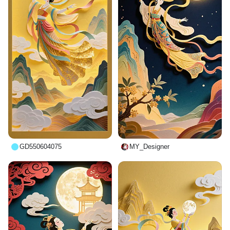
GD550604075
MY_Designer