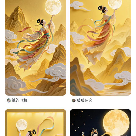
纸的飞机
啵啵在这