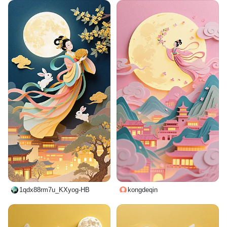
1qdx88rm7u_KXyog-HB
kongdeqin