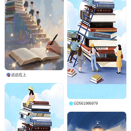
远远在上
GD561986979