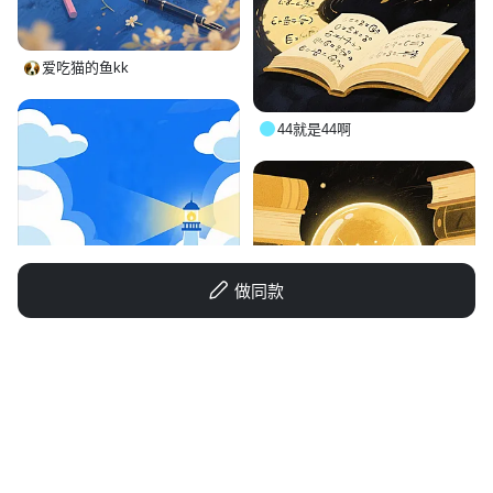
爱吃猫的鱼kk
44就是44啊
做同款