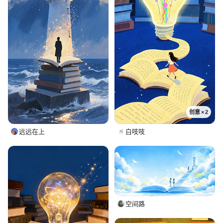
创意 × 2
远远在上
白吱吱
空间路