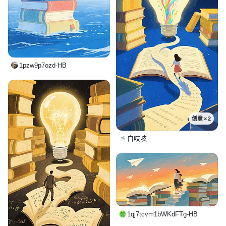
1pzw9p7ozd-HB
创意 × 2
白吱吱
1qj7tcvm1bWKdFTg-HB