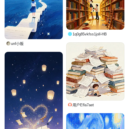
1q0g85vkfss1joll-HB
unf小贩
用户Efla7aet