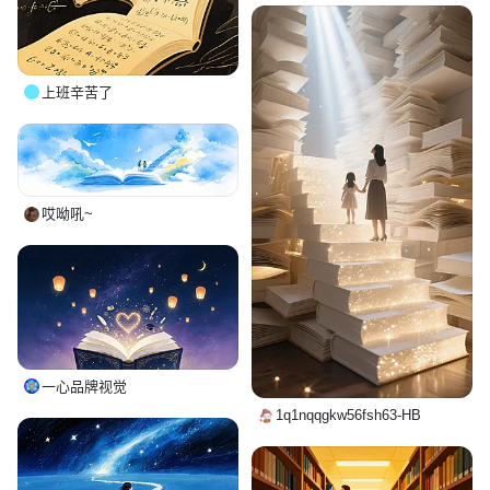
上班辛苦了
哎呦吼~
一心品牌视觉
1q1nqqgkw56fsh63-HB