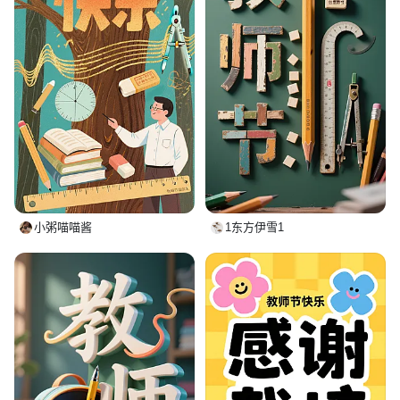
小粥喵喵酱
1东方伊雪1