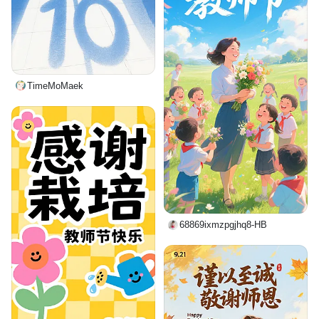
TimeMoMaek
68869ixmzpgjhq8-HB