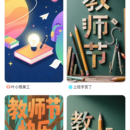
叶小倩美工
上班辛苦了