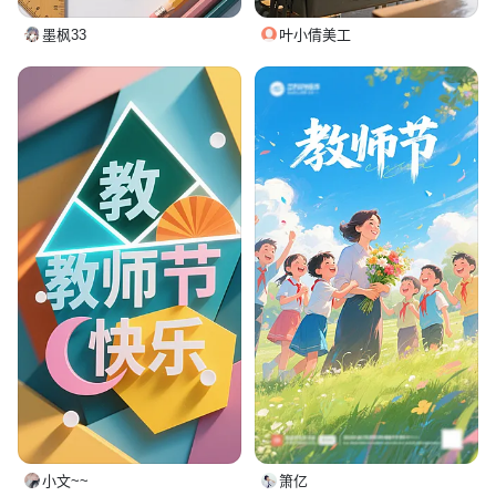
墨枫33
叶小倩美工
小文~~
箫亿