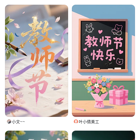
小文~~
叶小倩美工