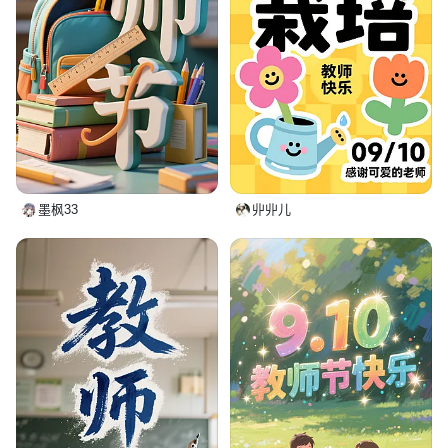
墨枫33
丱丱儿