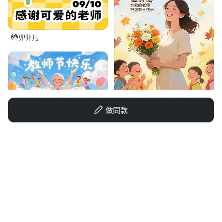
丱丱儿
做同款
海籁ღ
1q1vu982t42eh046g-HB