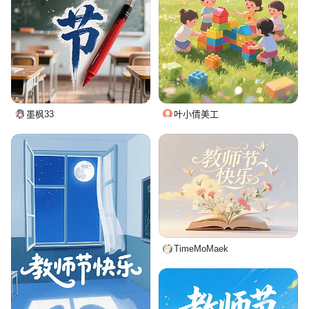
墨枫33
叶小倩美工
TimeMoMaek