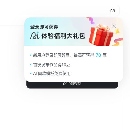
51
一个宇航员呈飞天姿势，白鸽飞舞与
70
新用户登录即可领豆，最高可获得
豆
宇航员具有互动，底部微缩的繁华的
中式+现代的建筑群后，祥云环绕，
首次发布作品得10豆
GA-YO嘎哟
2025.09.02
背后巨大的月亮，非常规构图，金色
AI 同款模板免费使用
+红为主色调
做同款