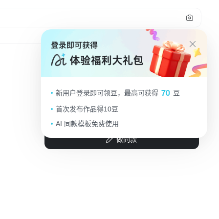
68
金色背景，师生温情定格成最暖的节日
70
新用户登录即可领豆，最高可获得
豆
画卷。
首次发布作品得10豆
叶小倩美工
2025.09.02
AI 同款模板免费使用
做同款