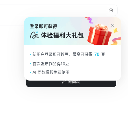
58
科技感十足的3D虚拟现实人偶，简约塑
70
新用户登录即可领豆，最高可获得
豆
料风设计，未来感屏幕背景。
首次发布作品得10豆
1pzw9p7ozd-...
2025.09.03
AI 同款模板免费使用
做同款