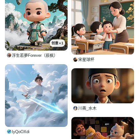
创意 × 1
浮生若夢Forever（辰枫）
宋星球杯
川斋_水木
IyQoOXdi