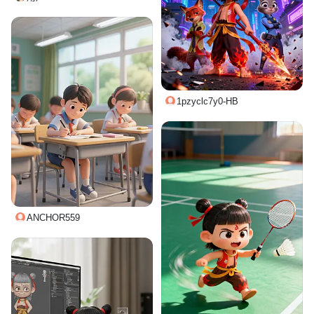
1pzyclc7y0-HB
ANCHOR559