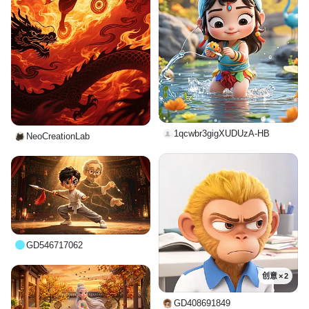
1qcwbr3gigXUDUzA-HB
NeoCreationLab
GD546717062
创意 × 2
GD408691849