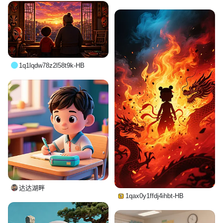
1q1lqdw78z2l58t9k-HB
达达湖畔
1qax0y1ffdj4ihbt-HB