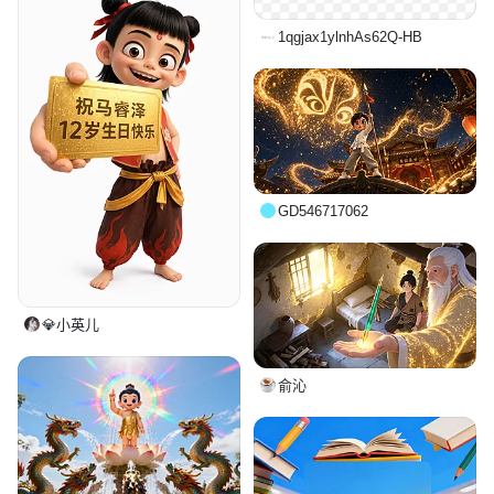
1qgjax1ylnhAs62Q-HB
GD546717062
💎小英儿
俞沁