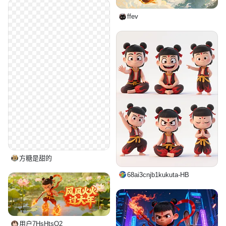
ffev
方糖是甜的
68ai3cnjb1kukuta-HB
用户7HsHtsO2