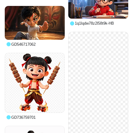
1q1lqdw78z2l58t9k-HB
GD546717062
GD736759701