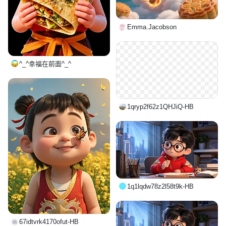
Emma.Jacobson
^_^幸福在前面^_^
1qryp2f62z1QHJiQ-HB
1q1lqdw78z2l58t9k-HB
67idtvrk4170ofut-HB