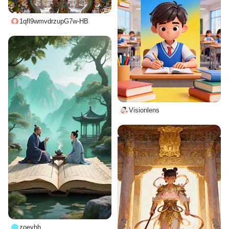
1qfl9wmvdrzupG7w-HB
Visionlens
zoeyhh