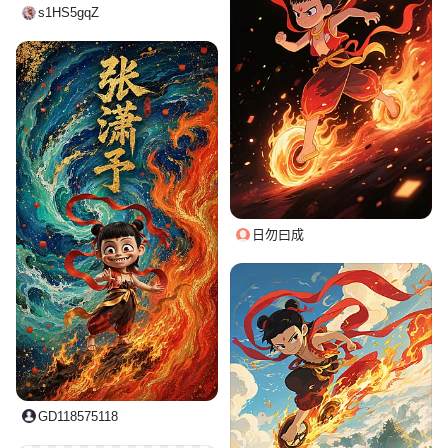
s1HS5gqZ
日勿曰成
GD118575118