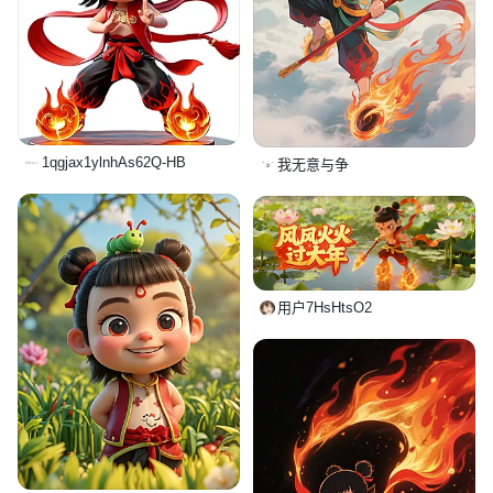
1qgjax1ylnhAs62Q-HB
我无意与争
用户7HsHtsO2