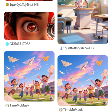
1qax0y1ffdj4ihbt-HB
GD546717062
1qunftwltsojsK7w-HB
TimeMoMaek
TimeMoMaek