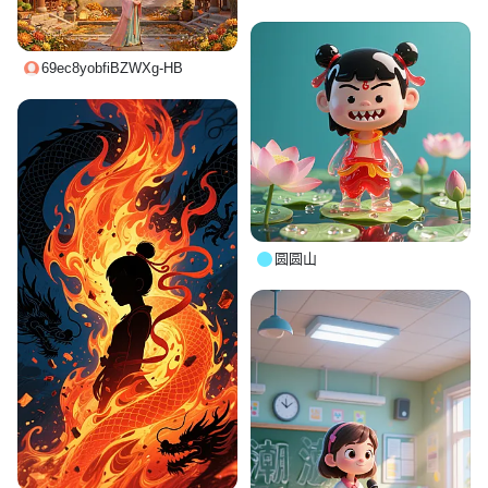
69ec8yobfiBZWXg-HB
圆圆山