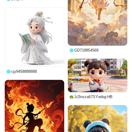
GD718854569
cjy9458888888
1r2lnsza67SYwtbg-HB