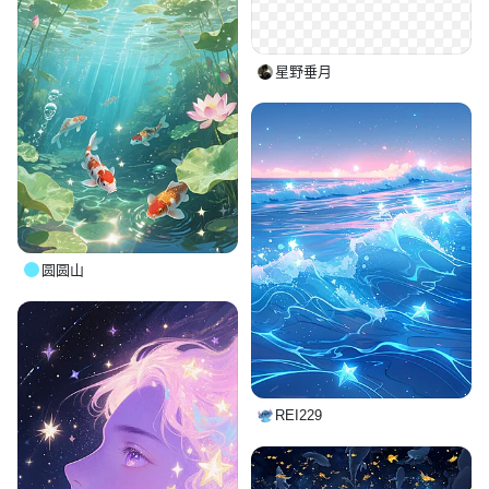
星野垂月
圆圆山
REI229