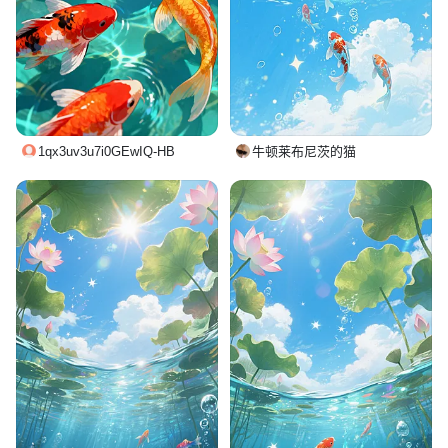
1qx3uv3u7i0GEwIQ-HB
牛顿莱布尼茨的猫