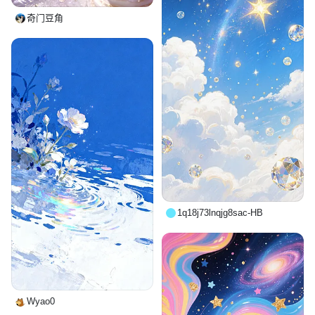
奇门豆角
1q18j73lnqjg8sac-HB
Wyao0