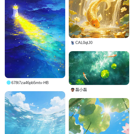
CAL0qtJ0
678t7za46pb5mtv-HB
磊小磊