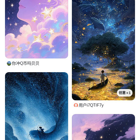
你冲Q币吗贝贝
创意 × 1
用户i7QTIF7y