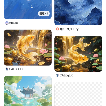
创意 × 2
Amiao--
用户i7QTIF7y
CAL0qtJ0
CAL0qtJ0