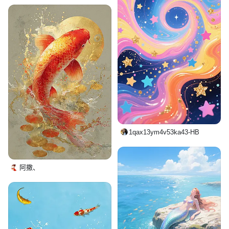
1qax13ym4v53ka43-HB
阿撒、