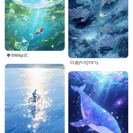
B9b9gr2C
用户i7QTIF7y