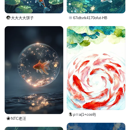
大大大大饼子
67idtvrk4170ofut-HB
ρ＝a(1+cosθ)
NTC老汪