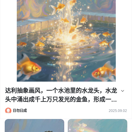
达利抽象画风，一个水池里的水龙头，水龙
头中涌出成千上万只发光的金鱼，形成一道
金鱼瀑布。魔法现实主义，奇幻风，体积
日勿曰成
2025.09.02
光，高对比度，锐利对焦，纯色背景