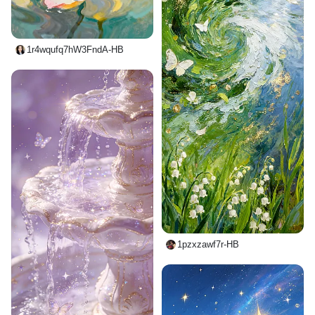
1r4wqufq7hW3FndA-HB
1pzxzawf7r-HB