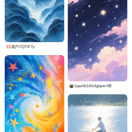
用户i7QTIF7y
1qax0ti14t14glqne-HB