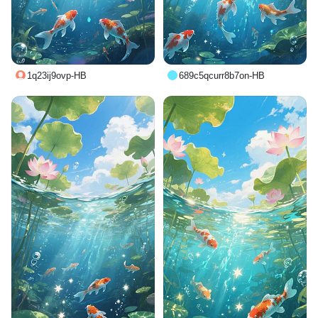
1q23ij9ovp-HB
689c5qcurr8b7on-HB