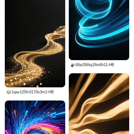
68ai356tq18m6h11-HB
1qax125fc0170s3m2-HB