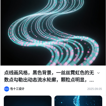
点线画风格，黑色背景，一丝丝霓虹色的无
数点勾勒出动态流水轮廓，颗粒点明显，线
条粗细对比强烈，细节清晰，背景旋转模
包十三设计
2025.09.05
糊，带有通透拖影效果，整体虚幻唯美，极
简构图，光影流动感十足