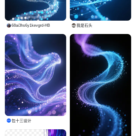
68ai3hs6y1kevgrd-HB
我是石头
包十三设计