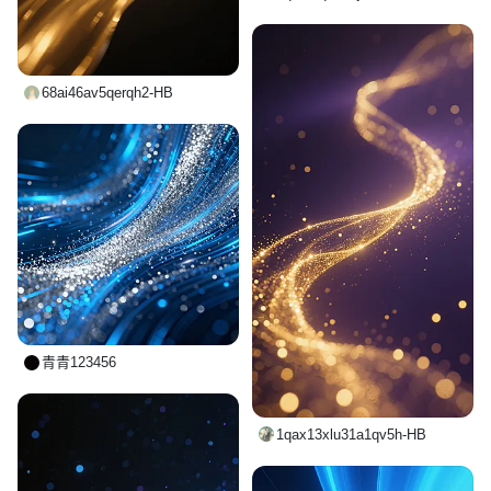
68ai46av5qerqh2-HB
青青123456
1qax13xlu31a1qv5h-HB