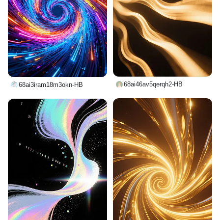
68ai46av5qerqh2-HB
68ai3iram18m3okn-HB