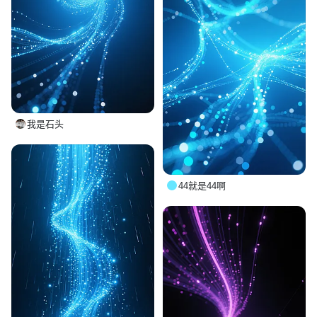
我是石头
44就是44啊