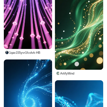
1qax155yvr1fcolvk-HB
ArtifyMind