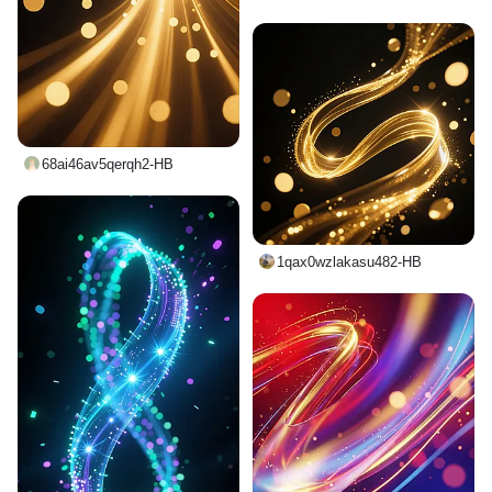
68ai46av5qerqh2-HB
1qax0wzlakasu482-HB