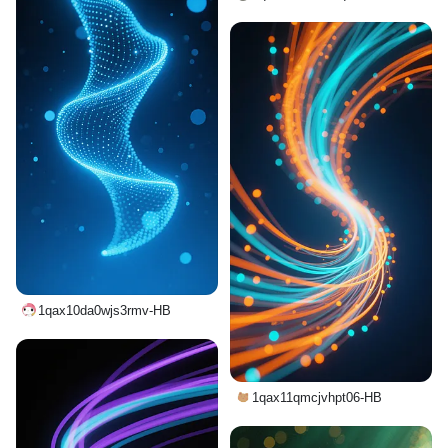
1qax10da0wjs3rmv-HB
1qax11qmcjvhpt06-HB