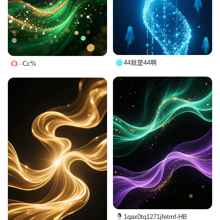
44就是44啊
··Cc%
1qax0tq1271jfetmf-HB