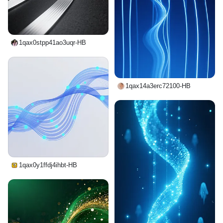
1qax0stpp41ao3uqr-HB
1qax14a3erc72100-HB
1qax0y1ffdj4ihbt-HB