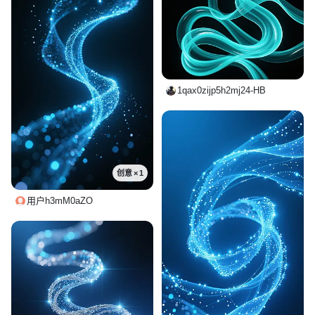
1qax0zijp5h2mj24-HB
创意 × 1
用户h3mM0aZO