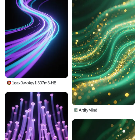
1qax0wk4gy1l307m3-HB
ArtifyMind