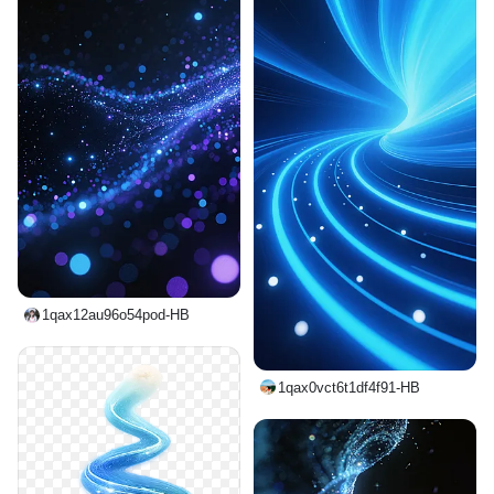
1qax12au96o54pod-HB
1qax0vct6t1df4f91-HB