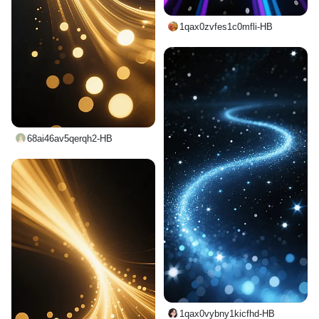
1qax0zvfes1c0mfli-HB
68ai46av5qerqh2-HB
1qax0vybny1kicfhd-HB