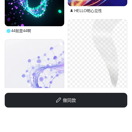
HELLO明心见性
44就是44啊
做同款
1qkjjidk53tRXSUw-HB