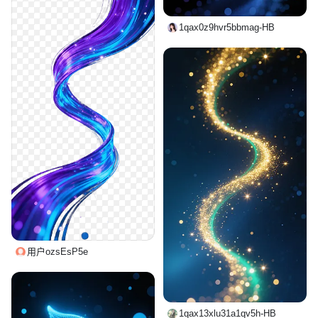
1qax0z9hvr5bbmag-HB
用户ozsEsP5e
1qax13xlu31a1qv5h-HB