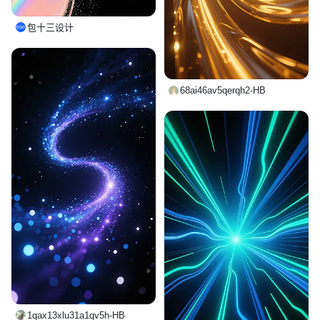
包十三设计
68ai46av5qerqh2-HB
1qax13xlu31a1qv5h-HB