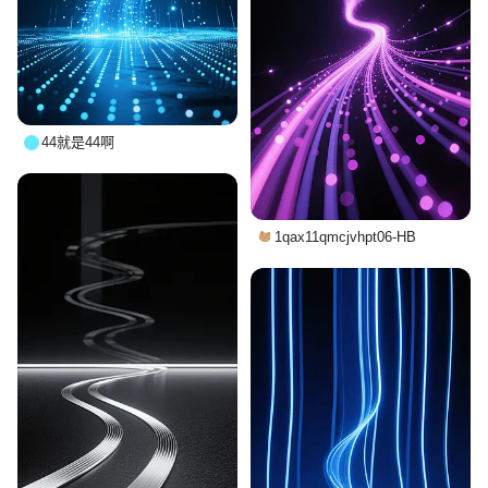
44就是44啊
1qax11qmcjvhpt06-HB