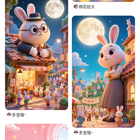
棉花枕头
多宝喵~
多宝喵~