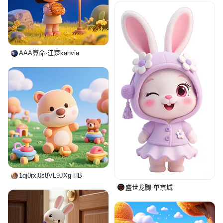
AAA算命·江楚kahvia
1qj0rxl0s8VL9JXg-HB
盛世龙腾-单京城