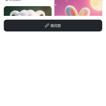
做同款
GD190069328
1q7mfpc5kttatmah-HB