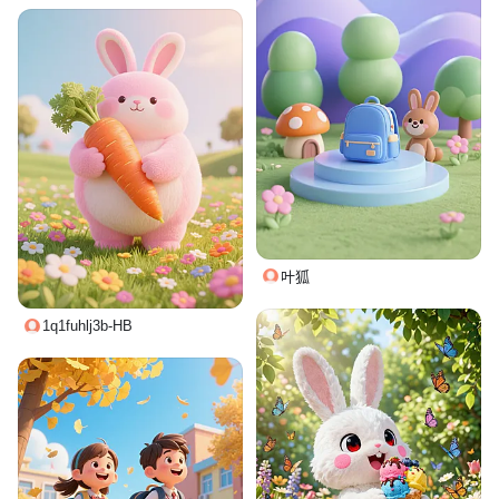
叶狐
1q1fuhlj3b-HB