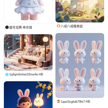
八戒八戒暧美妞
盛世龙腾-单京城
1q4qm6shwr1flme4e-HB
1qax0zgilab79hi7-HB