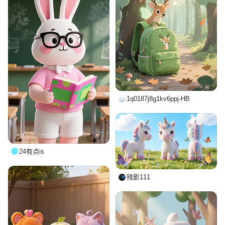
1q0187j8g1kv6ppj-HB
24有点is
残影111