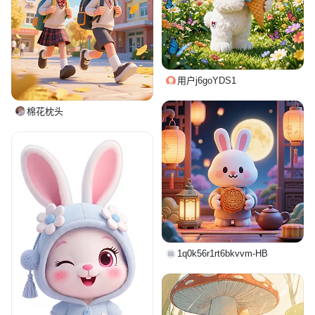
用户j6goYDS1
棉花枕头
1q0k56r1rt6bkvvm-HB