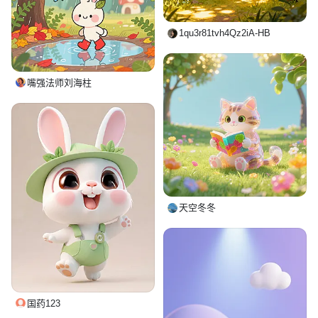
1qu3r81tvh4Qz2iA-HB
嘴强法师刘海柱
天空冬冬
国药123