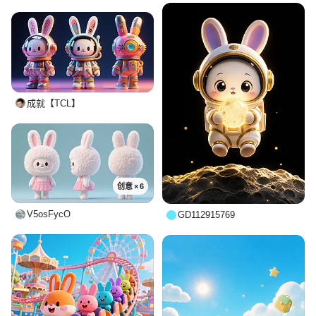
成就【TCL】
创意 × 6
V5osFycO
GD112915769