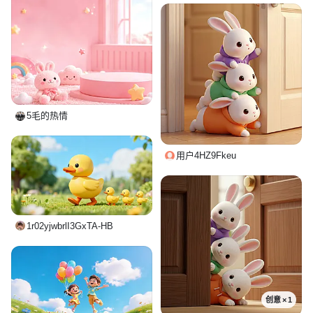
5毛的热情
用户4HZ9Fkeu
1r02yjwbrlI3GxTA-HB
创意 × 1