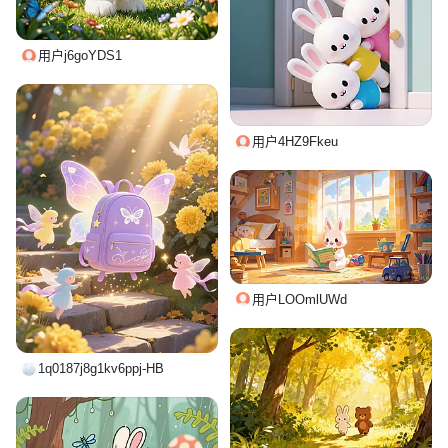
用户j6goYDS1
用户4HZ9Fkeu
用户LOOmlUWd
1q0187j8g1kv6ppj-HB