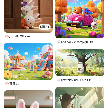
创意 × 1
用户4HZ9Fkeu
1q33yo53e9scq7gn-HB
1pzhzkb60du192n-HB
狒狒泥