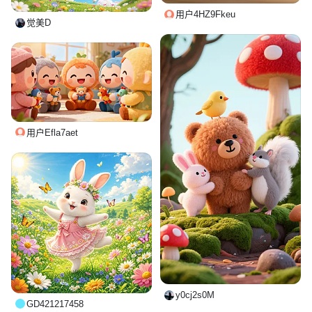
用户4HZ9Fkeu
觉美D
用户Efla7aet
y0cj2s0M
GD421217458