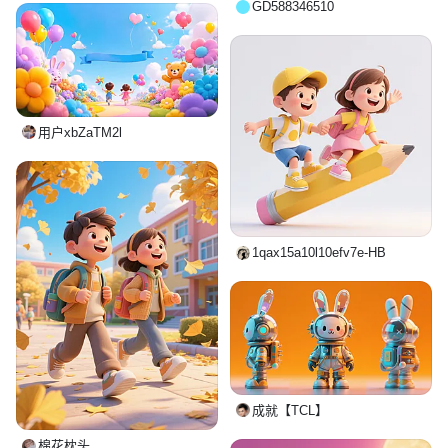
GD588346510
用户xbZaTM2l
1qax15a10l10efv7e-HB
成就【TCL】
棉花枕头