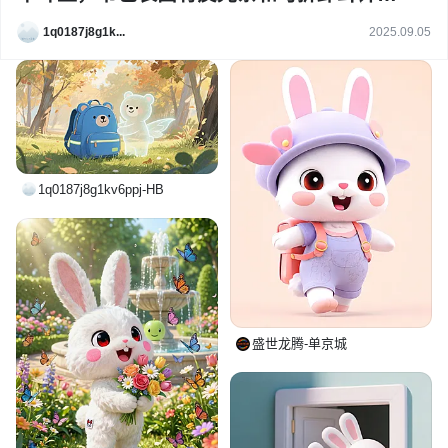
旁边浮现出半透明的卡通兔精灵，手捧一朵
1q0187j8g1k...
2025.09.05
小花，微笑着看向书包，背景是金黄的银杏
树与柔和光晕，梦幻氛围，突出安全与可
爱，16:9横版广告图
1q0187j8g1kv6ppj-HB
盛世龙腾-单京城