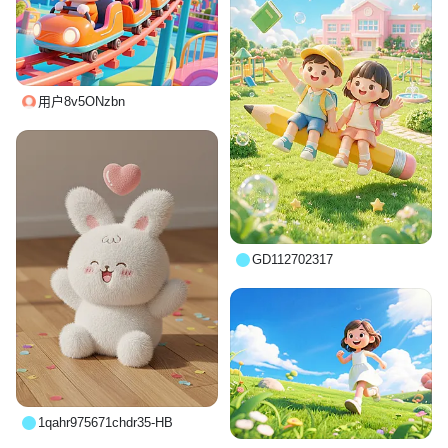
用户8v5ONzbn
GD112702317
1qahr975671chdr35-HB