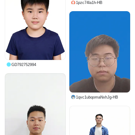
1pzc74la1h-HB
GD792752994
1qvc1ubqomaNxhJg-HB