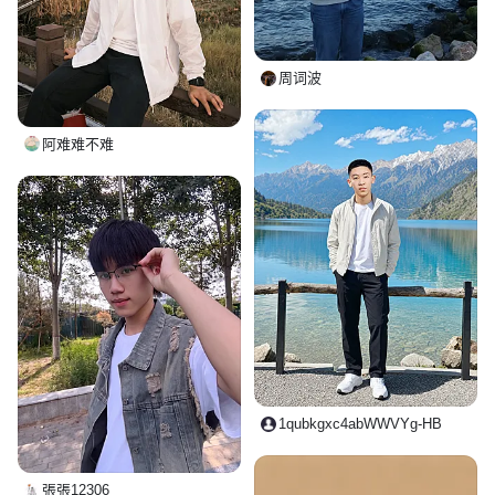
周词波
阿难难不难
1qubkgxc4abWWVYg-HB
張張12306