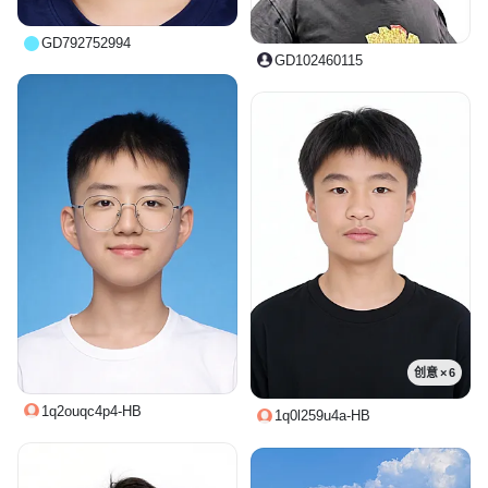
GD792752994
GD102460115
创意 × 6
1q2ouqc4p4-HB
1q0l259u4a-HB