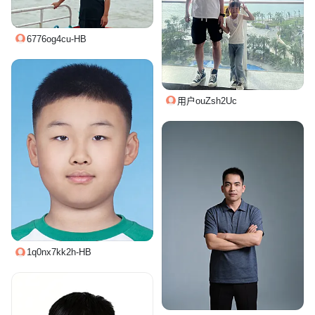
6776og4cu-HB
用户ouZsh2Uc
1q0nx7kk2h-HB