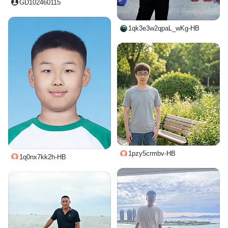
GD102460115
1qk3e3w2qpaL_wKg-HB
1pzy5crmbv-HB
1q0nx7kk2h-HB