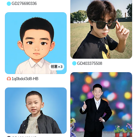
GD276690336
GD403375508
创意 × 3
1q0bdol3d8-HB