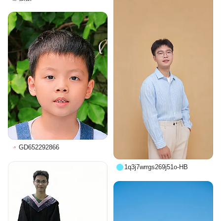
GD652292866
1q3j7wrrgs269j51o-HB