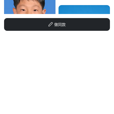
做同款
1r4la79twuEcJJeg-HB
创意 × 3
GD931026401