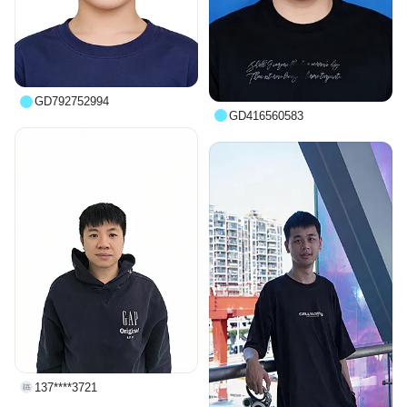
GD792752994
GD416560583
137****3721