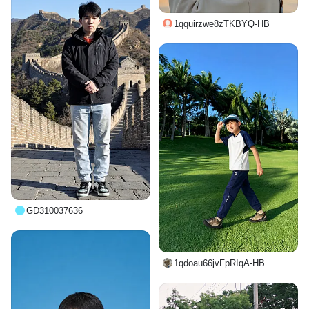
1qquirzwe8zTKBYQ-HB
GD310037636
1qdoau66jvFpRIqA-HB