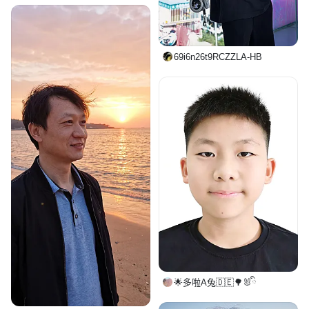
69i6n26t9RCZZLA-HB
🌟多啦A兔🇩🇪🌳🐰ིྀ