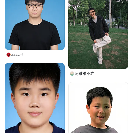
Zzzz--!
阿难难不难