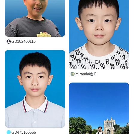
GD102460115
miranda敏 
GD473165666