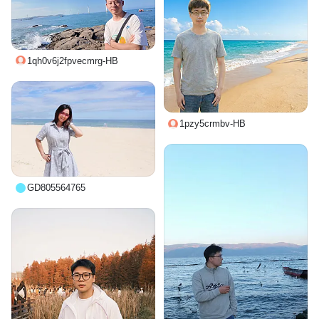
1qh0v6j2fpvecmrg-HB
1pzy5crmbv-HB
GD805564765