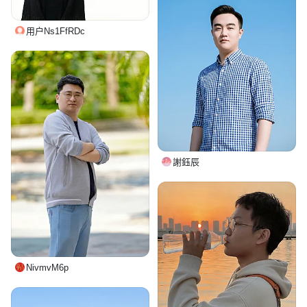
用户Ns1FfRDc
謝鈺辰
NivmvM6p