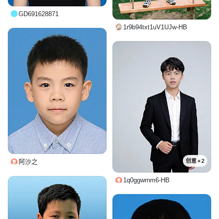
GD691628871
1r9b94txt1uV1UJw-HB
创意 × 2
阿沙之
1q0ggwrnm6-HB