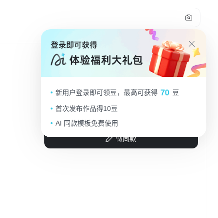
将图1的角色换成图2的角色，保证溶图
70
新用户登录即可领豆，最高可获得
豆
效果
首次发布作品得10豆
1qalnybmom1...
2025.09.09
AI 同款模板免费使用
做同款