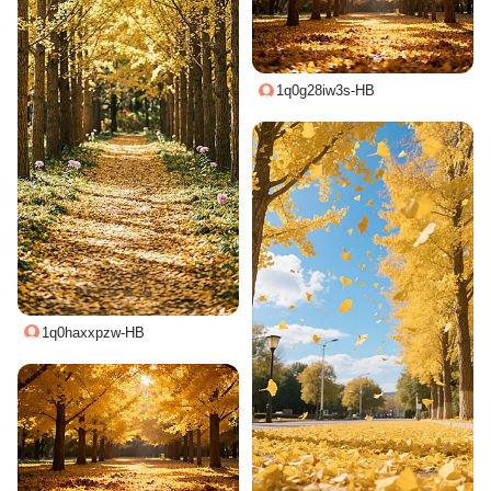
1q0g28iw3s-HB
1q0haxxpzw-HB