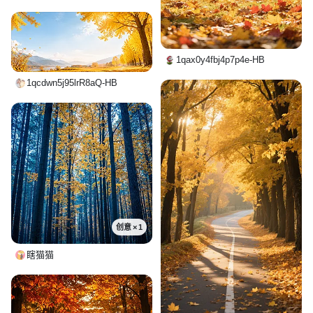
1qax0y4fbj4p7p4e-HB
1qcdwn5j95lrR8aQ-HB
创意 × 1
瞎猫猫