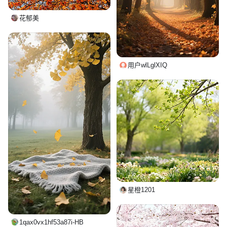
花郁美
用户wlLglXIQ
星橙1201
1qax0vx1hf53a87i-HB