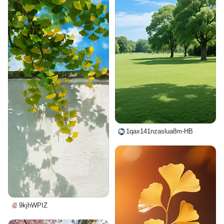
1qax141nzaslua8m-HB
9kjhWPIZ