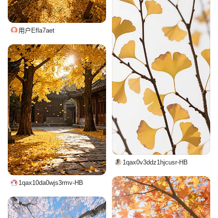
用户Efla7aet
1qax0v3ddz1hjcusr-HB
1qax10da0wjs3rmv-HB