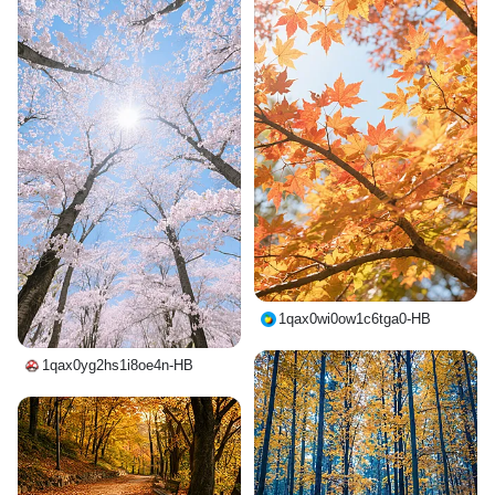
1qax0wi0ow1c6tga0-HB
1qax0yg2hs1i8oe4n-HB