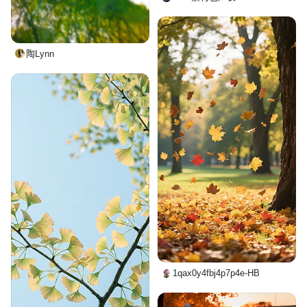
陶Lynn
1qax0y4fbj4p7p4e-HB