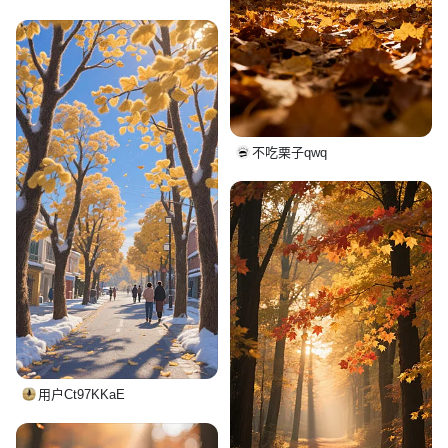
不吃栗子qwq
用户Ct97KKaE