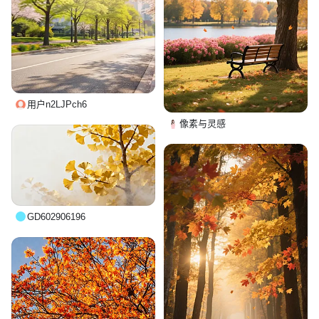
用户n2LJPch6
像素与灵感
GD602906196