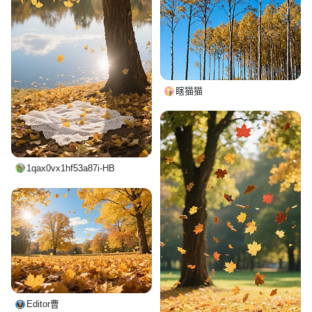
瞎猫猫
1qax0vx1hf53a87i-HB
Editor曹