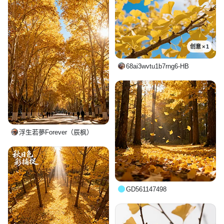
创意 × 1
68ai3wvtu1b7rng6-HB
浮生若夢Forever（辰枫）
GD561147498