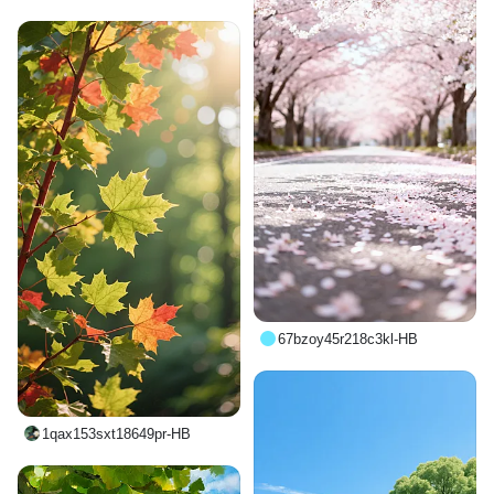
67bzoy45r218c3kl-HB
1qax153sxt18649pr-HB