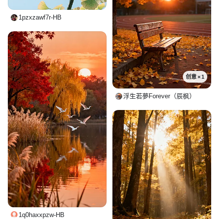
1pzxzawf7r-HB
创意 × 1
浮生若夢Forever（辰枫）
1q0haxxpzw-HB