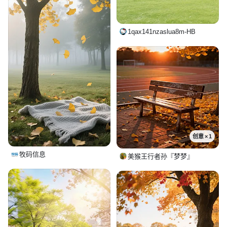
1qax141nzaslua8m-HB
创意 × 1
牧码信息
美猴王行者孙『梦梦』