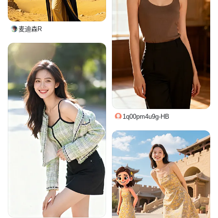
麦迪森R
1q00pm4u9g-HB