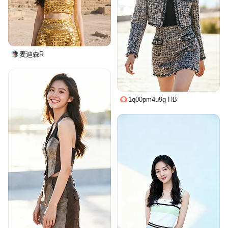
麦迪森R
1q00pm4u9g-HB