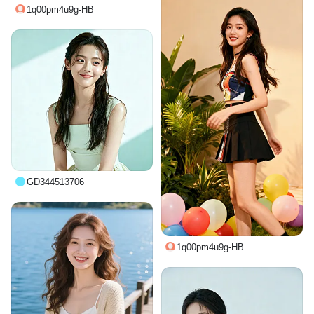
1q00pm4u9g-HB
GD344513706
1q00pm4u9g-HB