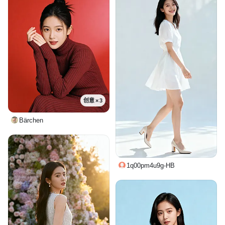
创意 × 3
Bärchen
1q00pm4u9g-HB