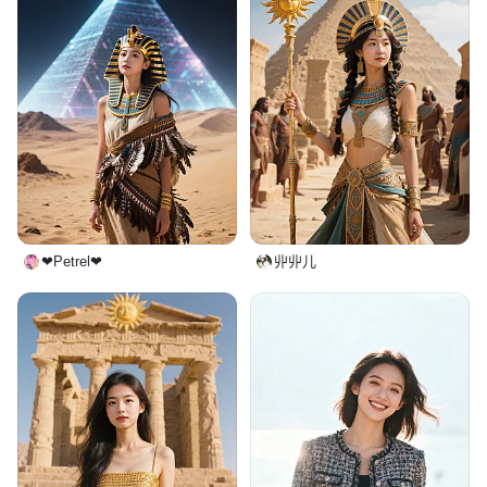
❤Petrel❤
丱丱儿