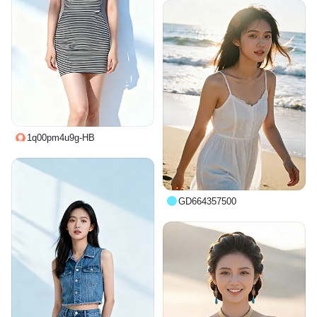
1q00pm4u9g-HB
GD664357500