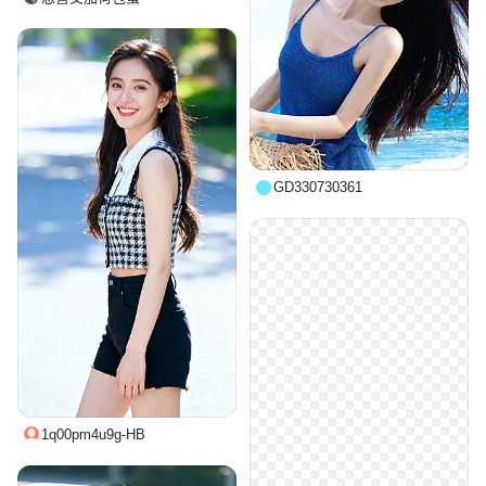
GD330730361
1q00pm4u9g-HB