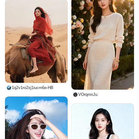
1q2v1ro2xj1iucm6e-HB
VOrqmnJu