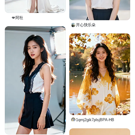
💋阿杜
开心快乐朵
1qmj2gik7plsjBPA-HB