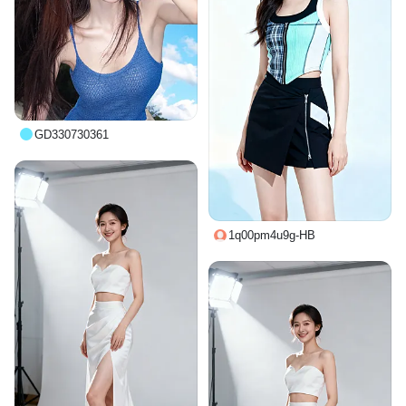
GD330730361
1q00pm4u9g-HB