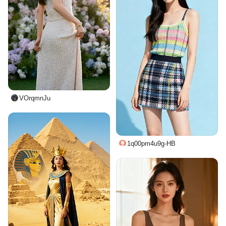
VOrqmnJu
1q00pm4u9g-HB