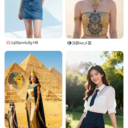
1q00pm4u9g-HB
沩鉨wo乄菰