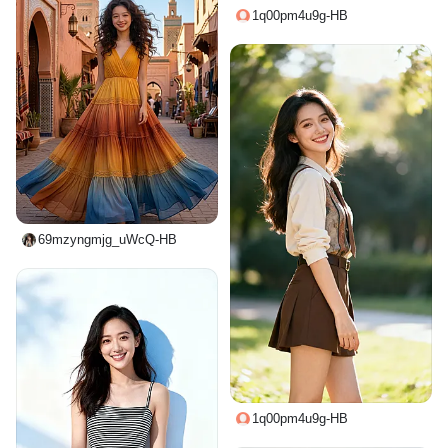
1q00pm4u9g-HB
69mzyngmjg_uWcQ-HB
1q00pm4u9g-HB