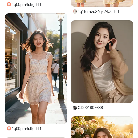
1q00pm4u9g-HB
1q1fqmvd24qs24a6-HB
GD901607638
1q00pm4u9g-HB