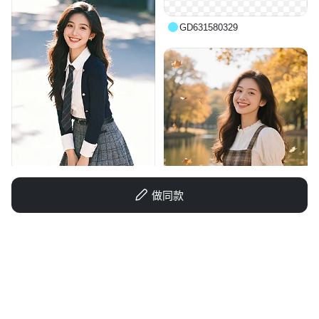
GD631580329
做同款
NeoCreationLab
1q00pm4u9g-HB