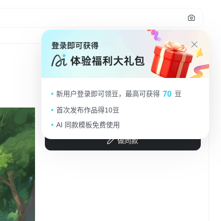
1
水彩风插画，清新舒适，绿树环绕，果
70
新用户登录即可领豆，最高可获得
豆
香四溢，自然田园风光。
首次发布作品得10豆
s1HS5gqZ
2025.09.03
AI 同款模板免费使用
做同款