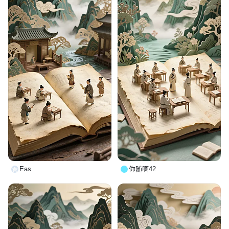
Eas
你随啊42