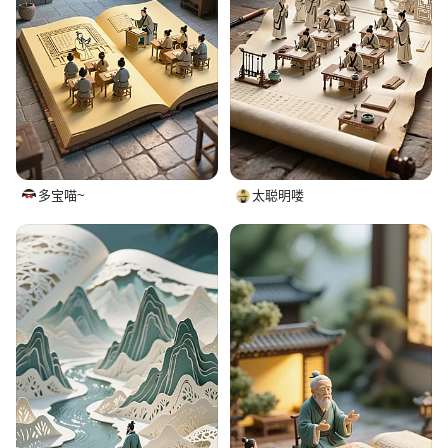
多宝喵~
太聪明喽