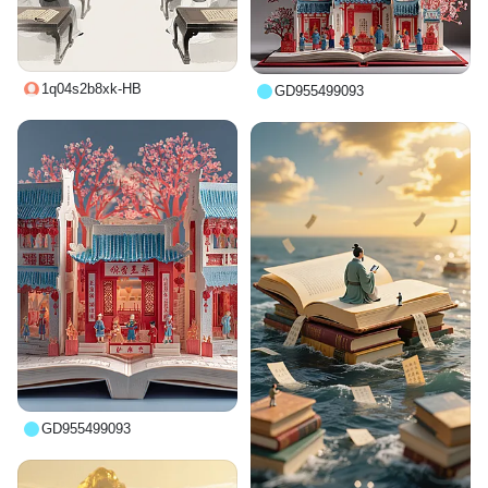
1q04s2b8xk-HB
GD955499093
GD955499093