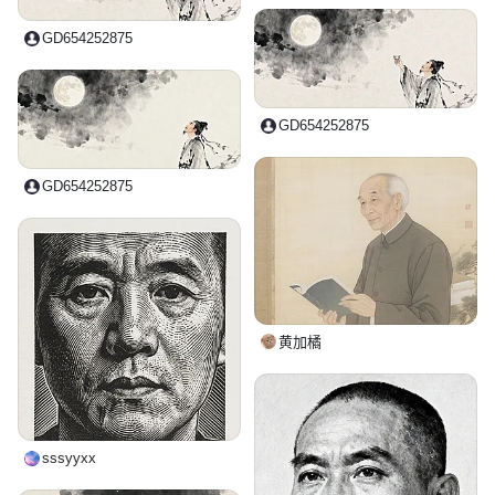
GD654252875
GD654252875
GD654252875
黄加橘
sssyyxx