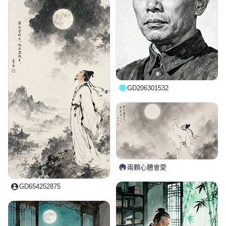
GD206301532
兩顆心體會愛
GD654252875