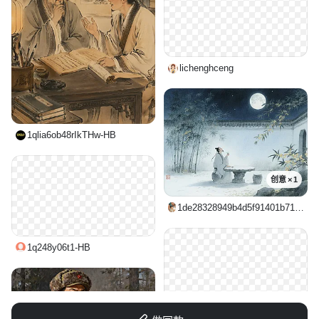
lichenghceng
1qlia6ob48rIkTHw-HB
创意 × 1
1de28328949b4d5f91401b71c870ecf7
1q248y06t1-HB