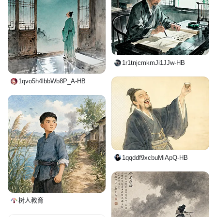
1r1tnjcmkmJi1JJw-HB
1qvo5h4lbbWb8P_A-HB
1qqddf9xcbuMiApQ-HB
树人教育