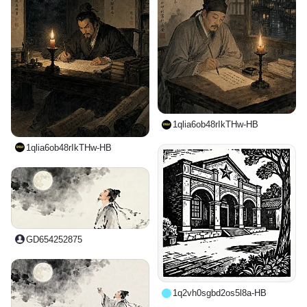
1qlia6ob48rIkTHw-HB
1qlia6ob48rIkTHw-HB
GD654252875
1q2vh0sgbd2os5l8a-HB