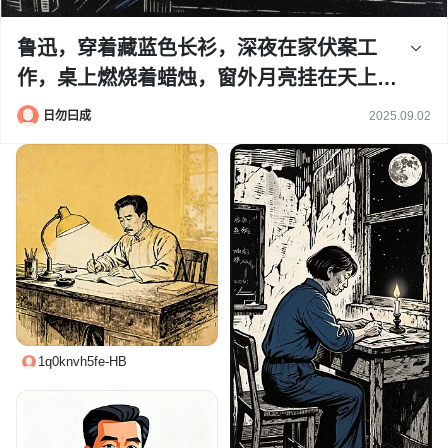
鲁迅，穿着藏蓝色长衫，深夜在家伏案工
作，桌上燃烧着蜡烛，窗外月亮挂在天上，
版画风格，线条粗犷有力，黑白对比强烈，
日勿曰成
2025.09.02
带有复古质感，细致线条刻画细节与黑白灰
关系，密集线条呈现印刷感，精致凹版印刷
线条表现明暗关系，灰色网点印刷背景
1q0knvh5fe-HB