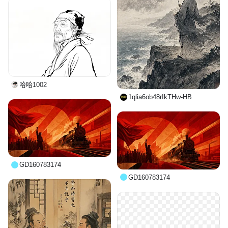
哈哈1002
1qlia6ob48rIkTHw-HB
GD160783174
GD160783174