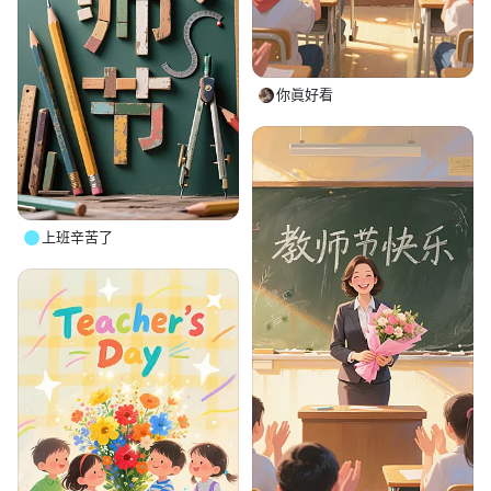
你眞好看
上班辛苦了