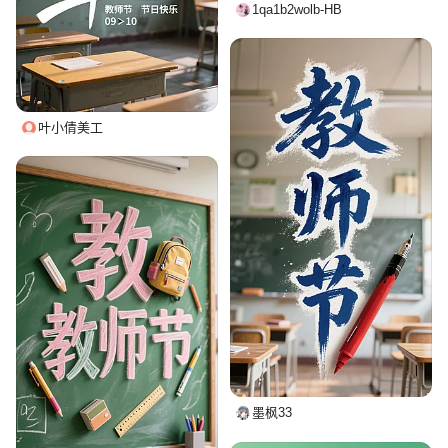
1qa1b2wolb-HB
叶小倩美工
墨枫33