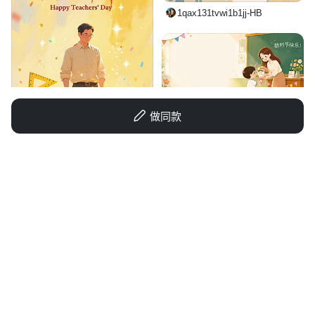
1qax131tvwi1b1jj-HB
做同款
1q7izno0l4-HB
叶小倩美工