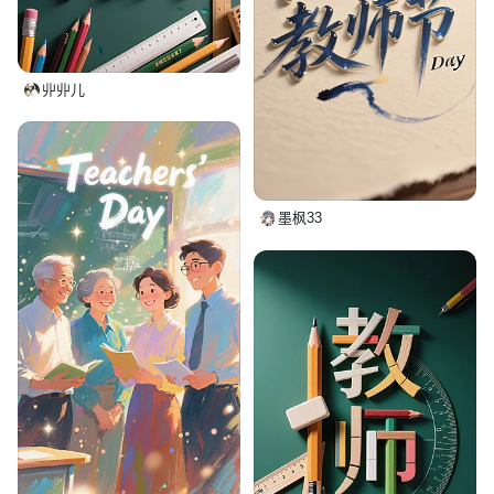
丱丱儿
墨枫33