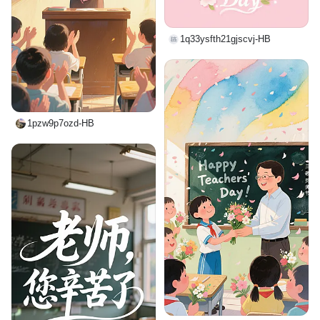
1q33ysfth21gjscvj-HB
1pzw9p7ozd-HB