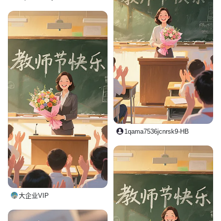
1qama7536jcnrsk9-HB
大企业VIP