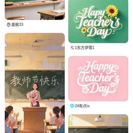
墨枫33
1东方伊雪1
24有点is