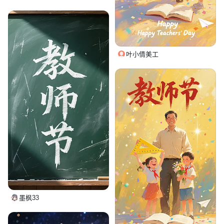
叶小倩美工
墨枫33