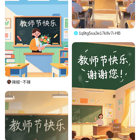
1q9tg5sa3e17k8v7i-HB
辣椒~不辣