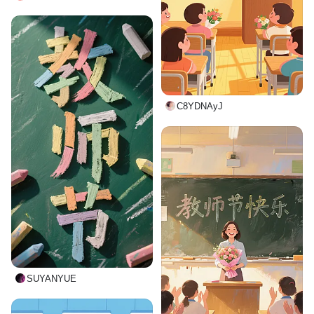
C8YDNAyJ
SUYANYUE