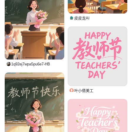
皮皮龙AI
1q92ej7wpa5pu6e7-HB
叶小倩美工