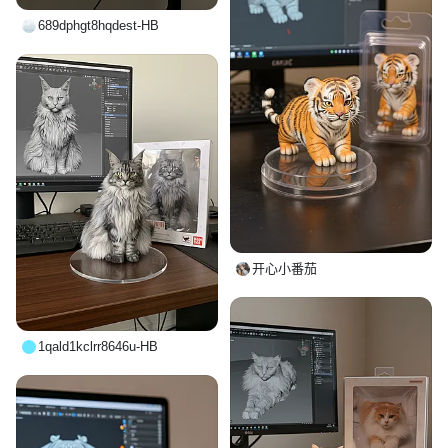
689dphgt8hqdest-HB
开心小番茄
1qald1kclrr8646u-HB