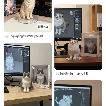
创意 × 11
1qqwqabga93M8HyA-HB
1qb9lrk1gmf5pric-HB