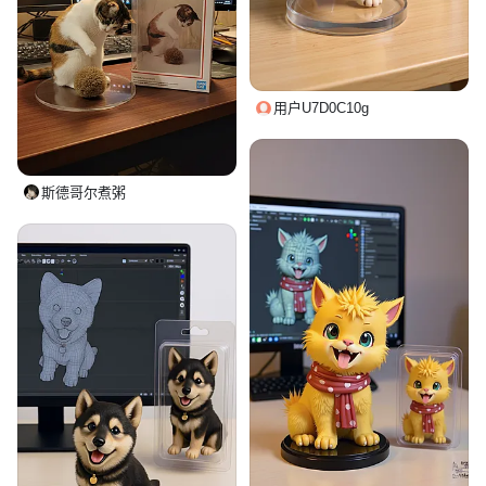
用户U7D0C10g
斯德哥尔煮粥