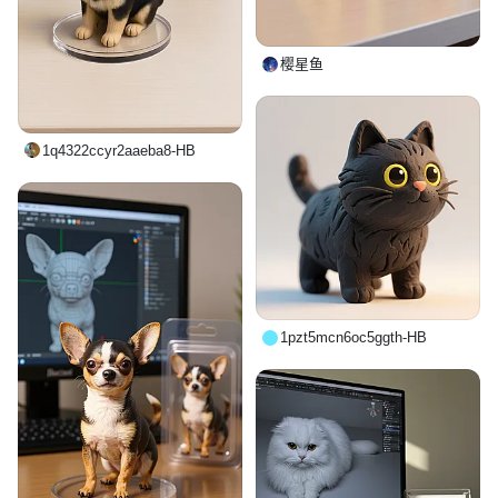
樱星鱼
1q4322ccyr2aaeba8-HB
1pzt5mcn6oc5ggth-HB