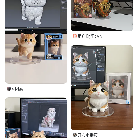
用户KrjfPcVN
x-因素
开心小番茄