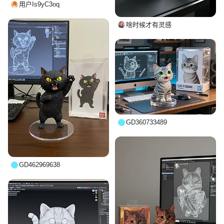
用户Is9yC3oq
啥时候才有灵感
GD360733489
GD462969638