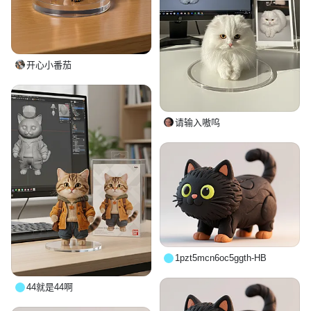
开心小番茄
请输入嗷呜
1pzt5mcn6oc5ggth-HB
44就是44啊