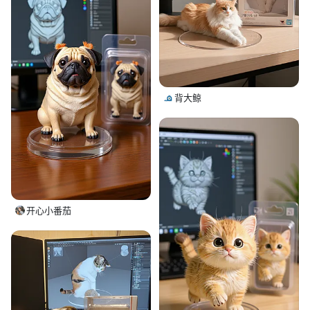
背大鲸
开心小番茄