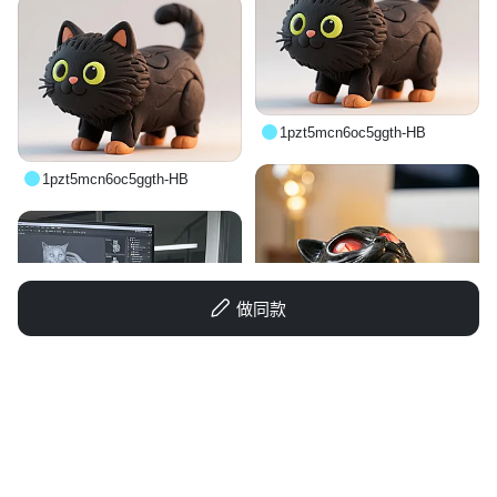
1pzt5mcn6oc5ggth-HB
1pzt5mcn6oc5ggth-HB
做同款
1qphgs2i9lbcsq5g-HB