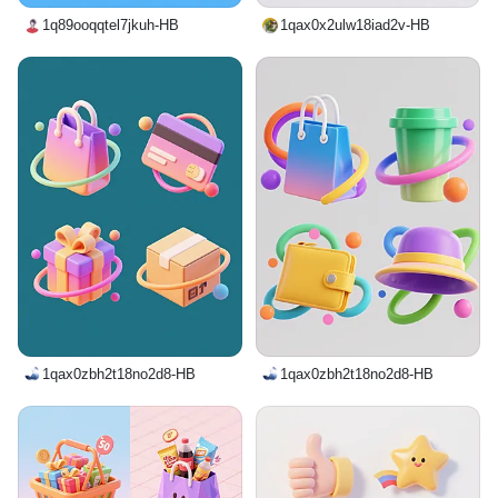
1q89ooqqtel7jkuh-HB
1qax0x2ulw18iad2v-HB
1qax0zbh2t18no2d8-HB
1qax0zbh2t18no2d8-HB