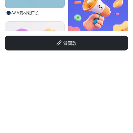
AAA素材包厂长
做同款
圆圆山
1qax13emficjdeo2-HB