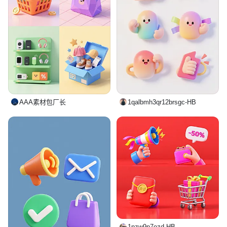
AAA素材包厂长
1qalbmh3qr12brsgc-HB
1pzw9p7ozd-HB