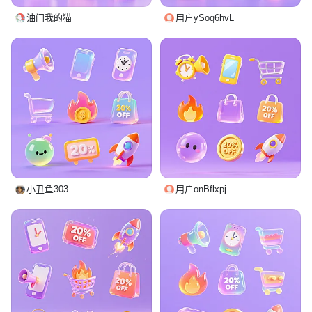
油门我的猫
用户ySoq6hvL
小丑鱼303
用户onBflxpj