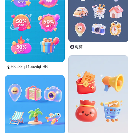
昵称
68ai3kqdi1ebvdqt-HB