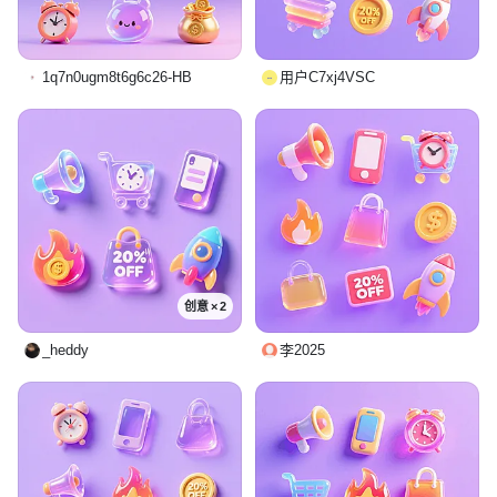
1q7n0ugm8t6g6c26-HB
用户C7xj4VSC
创意 × 2
_heddy
李2025