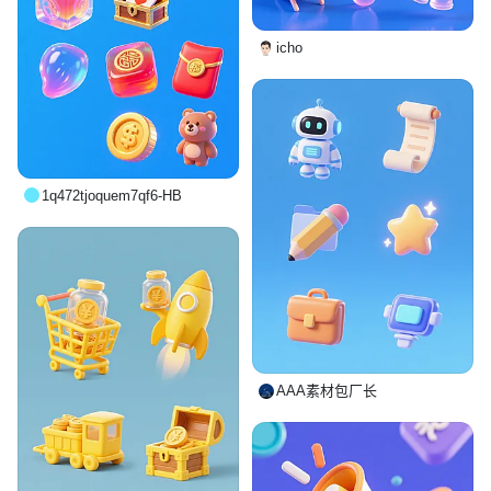
icho
1q472tjoquem7qf6-HB
AAA素材包厂长