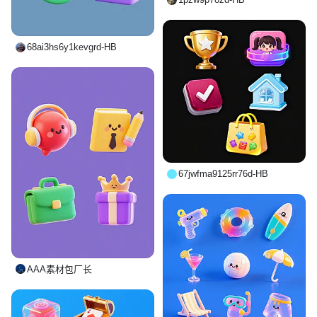
68ai3hs6y1kevgrd-HB
67jwfma9125rr76d-HB
AAA素材包厂长