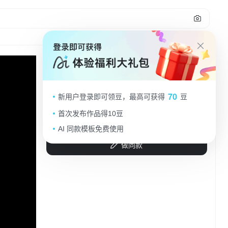
一款先进的电子听诊器，悬浮在发光
70
新用户登录即可领豆，最高可获得
豆
的蓝色科技背景上，充满未来感，产
品周围有微弱的蓝色光晕和粒子效
首次发布作品得10豆
1qa5fyyjxs-...
2025.09.05
果， 3D渲染，赛博朋克元素，黑色
AI 同款模板免费使用
和银色金属质感，充满科技感， stu
做同款
dio lighting，超高细节，