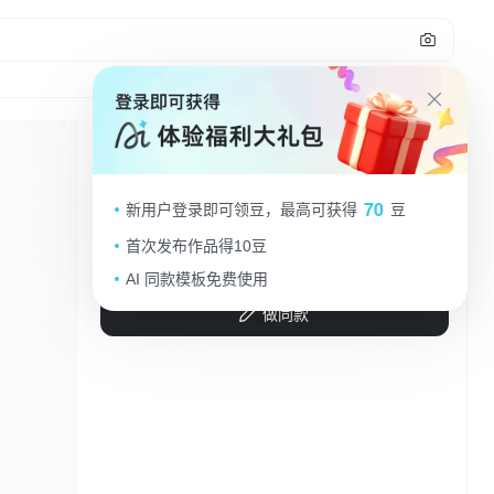
105
4个物品组合。第一个：山脉；第二
70
新用户登录即可领豆，最高可获得
豆
个：祥云；第三个：天坛；第四个：
牡丹。白色背景，上下两行，排列整
首次发布作品得10豆
你随啊42
2025.09.02
齐
AI 同款模板免费使用
做同款