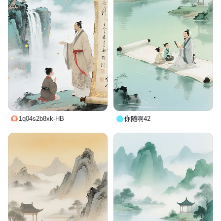
1q04s2b8xk-HB
你随啊42