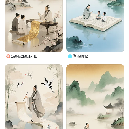
1q04s2b8xk-HB
你随啊42