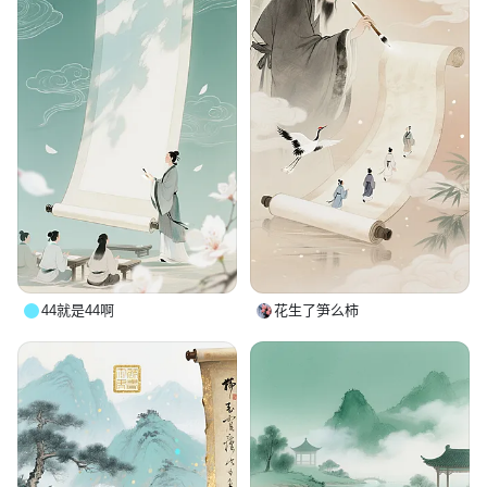
44就是44啊
花生了笋么柿