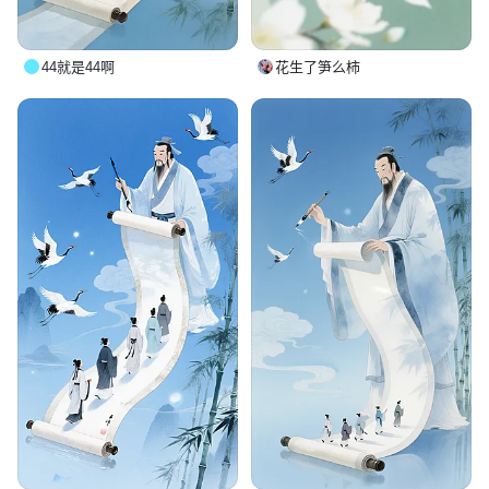
44就是44啊
花生了笋么柿