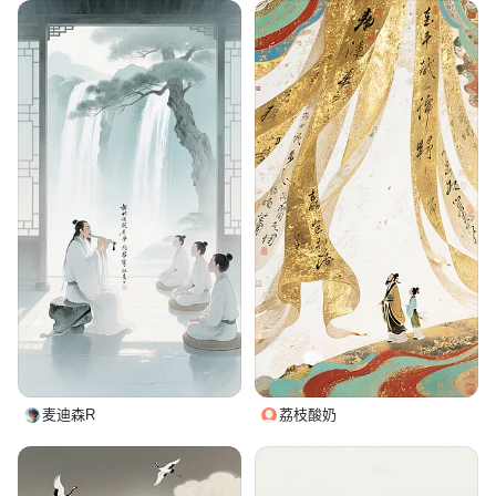
麦迪森R
荔枝酸奶