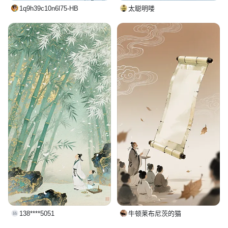
1q9h39c10n6l75-HB
太聪明喽
138****5051
牛顿莱布尼茨的猫