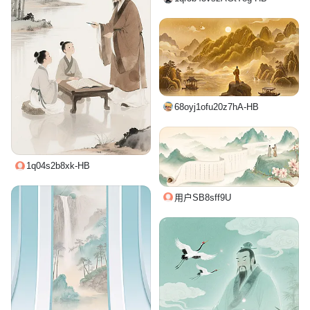
68oyj1ofu20z7hA-HB
1q04s2b8xk-HB
用户SB8sff9U