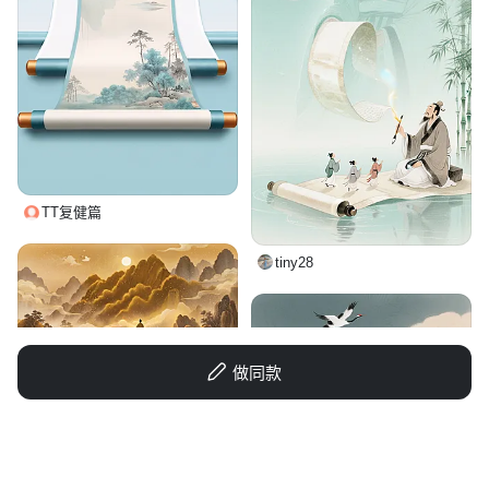
TT复健篇
tiny28
做同款
68oyj1ofu20z7hA-HB