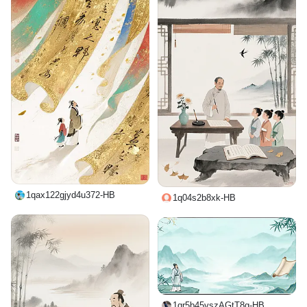
1qax122gjyd4u372-HB
1q04s2b8xk-HB
1qr5b45vszAGtT8g-HB