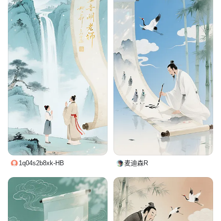
1q04s2b8xk-HB
麦迪森R