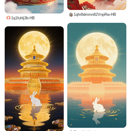
1qhr8dmmn82VnpRw-HB
1q1fuhlj3b-HB