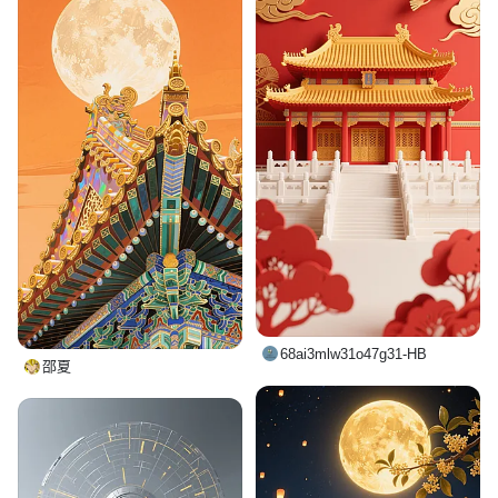
68ai3mlw31o47g31-HB
邵夏