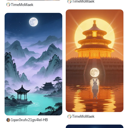
TimeMoMaek
TimeMoMaek
TimeMoMaek
1qax0xufx21gs4lel-HB