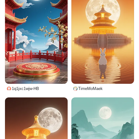
1q1jxc1wjw-HB
TimeMoMaek