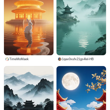
TimeMoMaek
1qax0xufx21gs4lel-HB