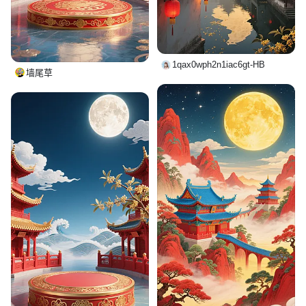
1qax0wph2n1iac6gt-HB
墙尾草