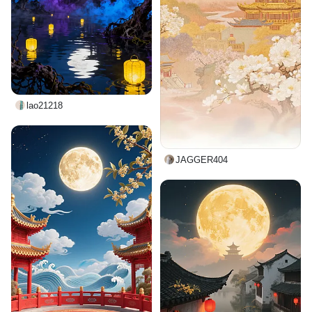
lao21218
JAGGER404