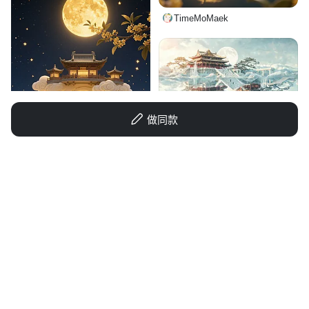
TimeMoMaek
做同款
大神963852741
AN🎈an