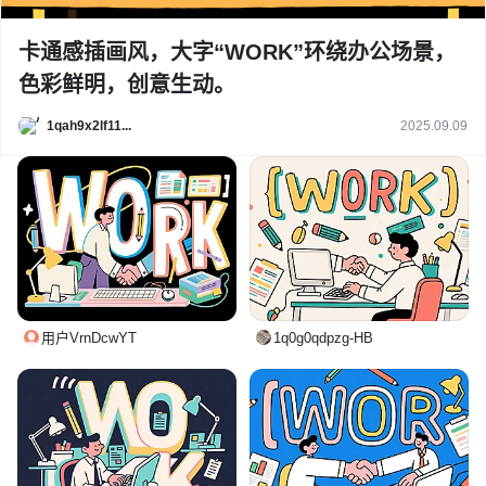
卡通感插画风，大字“WORK”环绕办公场景，
色彩鲜明，创意生动。
1qah9x2lf11...
2025.09.09
用户VrnDcwYT
1q0g0qdpzg-HB