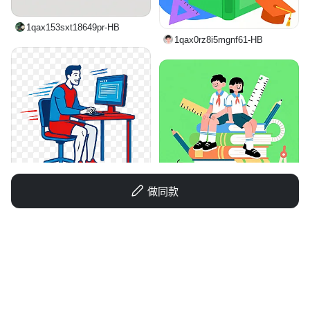
1qax153sxt18649pr-HB
1qax0rz8i5mgnf61-HB
做同款
用户ZFbbIsvU
1q33z0bo6hmemjgs-HB