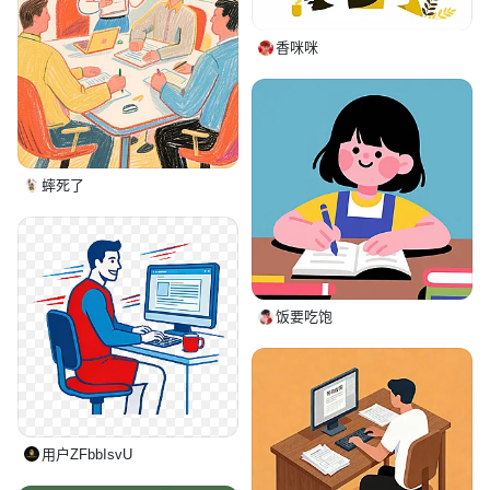
香咪咪
蟀死了
饭要吃饱
用户ZFbbIsvU