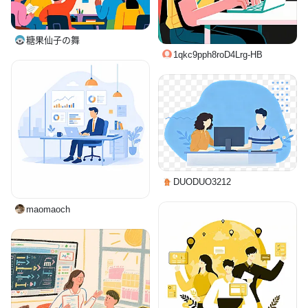
糖果仙子の舞
1qkc9pph8roD4Lrg-HB
DUODUO3212
maomaoch