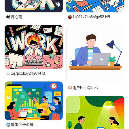
周心雨
1q921v7eh6bfgc52-HB
1q7px1lziy24j9vf-HB
用户FmdQJuzv
糖果仙子の舞