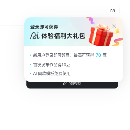
1
🎒3D 微缩大书包现身操场，学生好奇围
70
新用户登录即可领豆，最高可获得
豆
堵😆
首次发布作品得10豆
麦迪森R
2025.09.05
AI 同款模板免费使用
做同款