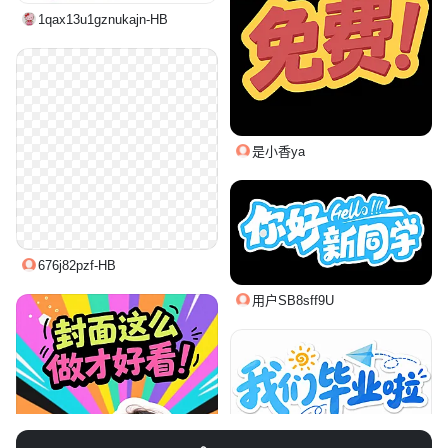
1qax13u1gznukajn-HB
是小香ya
676j82pzf-HB
用户SB8sff9U