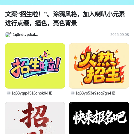
文案“招生啦！”。涂鸦风格，加入喇叭小元素
进行点缀，撞色，亮色背景
1q8ndtvpdcd...
2025.09.08
1q33yqrp4516chok9-HB
1q33yo53e9scq7gn-HB