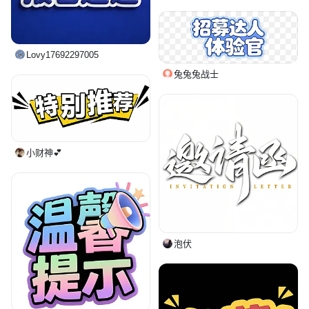
Lovy17692297005
兔兔兔战士
小财神💕
泡伏