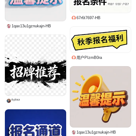
67r6t7697-HB
1qax13u1gznukajn-HB
用户PIzmB0ra
⁰⁵⁰³¹³
1qax13u1gznukajn-HB