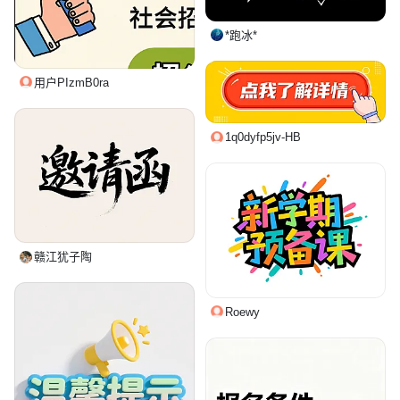
*跑冰*
用户PIzmB0ra
1q0dyfp5jv-HB
赣江犹子陶
Roewy