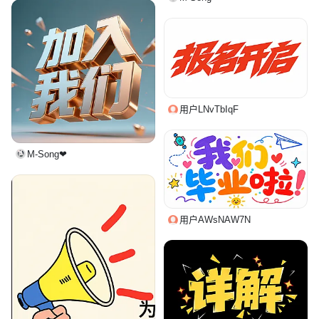
用户LNvTbIqF
M-Song❤
用户AWsNAW7N