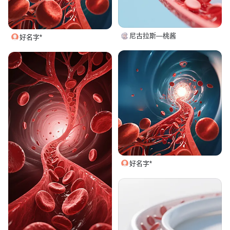
尼古拉斯—桃酱
好名字*
好名字*