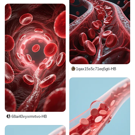
1qax15s5c71eq5gti-HB
68ai40vyxrmrtvo-HB