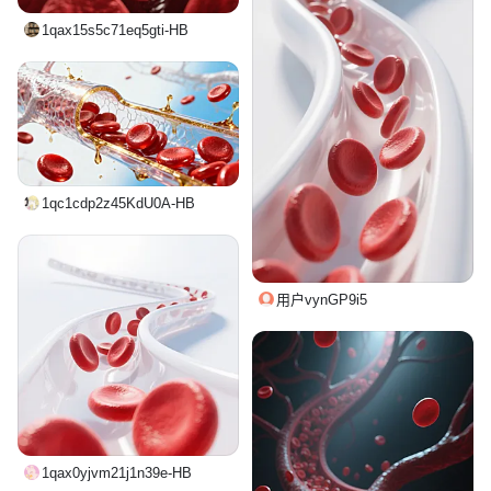
1qax15s5c71eq5gti-HB
1qc1cdp2z45KdU0A-HB
用户vynGP9i5
1qax0yjvm21j1n39e-HB