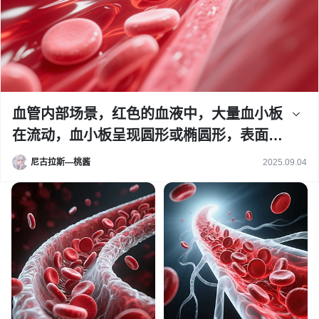
血管内部场景，红色的血液中，大量血小板
在流动，血小板呈现圆形或椭圆形，表面光
滑，带有轻微的光泽感，整体画面生动展现
尼古拉斯—桃酱
2025.09.04
血小板在血管里流通的动态过程，光线柔
和，色彩以红色和粉色为主调，科学准确又
具有视觉吸引