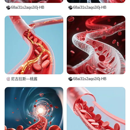
68ai31s2aqo2i0j-HB
68ai31s2aqo2i0j-HB
尼古拉斯—桃酱
68ai31s2aqo2i0j-HB