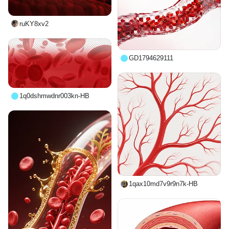
ruKY8xv2
GD1794629111
1q0dshmwdnr003kn-HB
1qax10md7v9r9n7k-HB