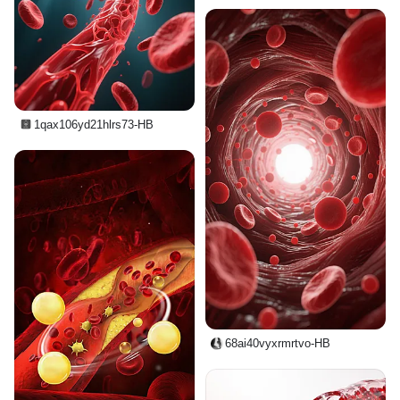
1qax106yd21hlrs73-HB
68ai40vyxrmrtvo-HB