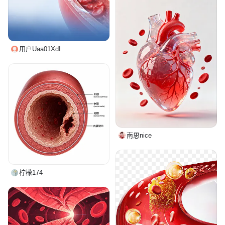
用户Uaa01XdI
南思nice
柠檬174