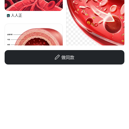
人人正
ruKY8xv2
做同款
柠檬174
1qcon2p0ipDNSIvQ-HB