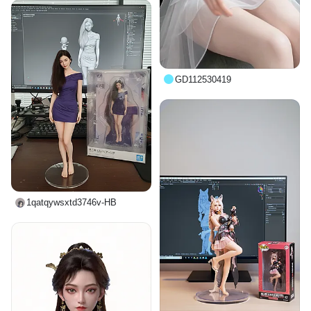
GD112530419
1qatqywsxtd3746v-HB