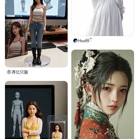
Huo🧸ྀ
养亿只猫