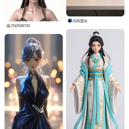
问风望水
ZN2599793