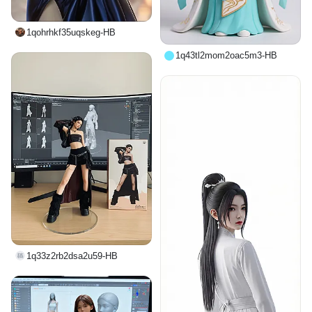
1qohrhkf35uqskeg-HB
1q43tl2mom2oac5m3-HB
1q33z2rb2dsa2u59-HB