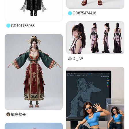
GD875474418
GD101756965
D-_-W
椰岛船长