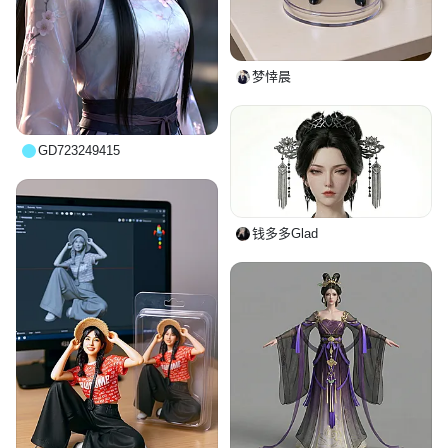
梦悻晨
GD723249415
钱多多Glad