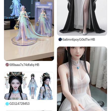
6a6mn6poyG0idTw-HB
689aaa7s74dfafq-HB
GD114728453