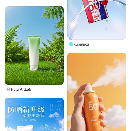
kubalaku
FuturArtLab