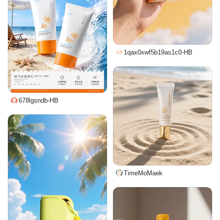
1qax0xwf5b19as1c0-HB
678lgsndb-HB
TimeMoMaek