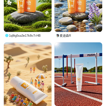
1q9tg5sa3e17k8v7i-HB
麦迪森R