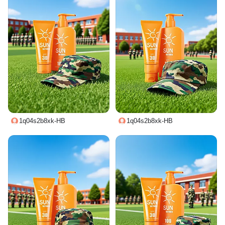
1q04s2b8xk-HB
1q04s2b8xk-HB