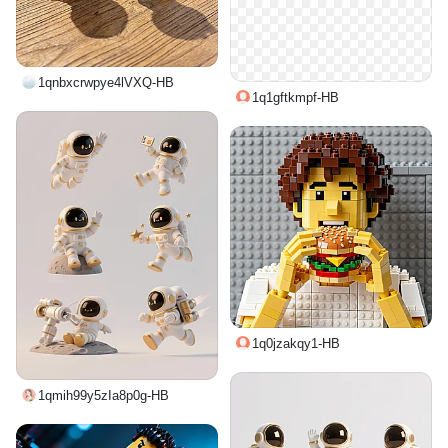
1qnbxcrwpye4lVXQ-HB
1q1gftkmpf-HB
1q0jzakqy1-HB
1qmih99y5zIa8p0g-HB