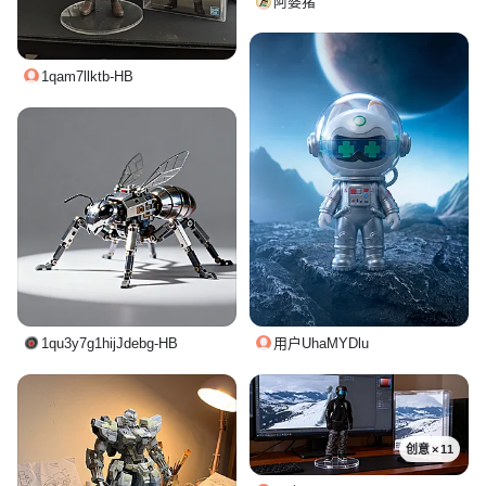
阿婆猪
1qam7llktb-HB
用户UhaMYDlu
1qu3y7g1hijJdebg-HB
创意 × 11