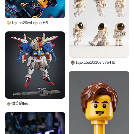
1qzjna26eyl-npug-HB
1qax15a10l10efv7e-HB
微笑的leo