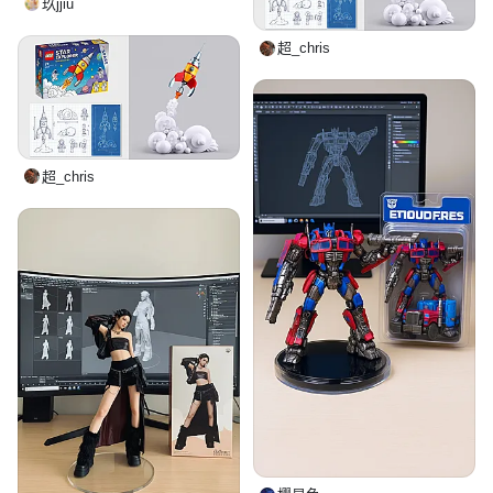
玖jjiu
超_chris
超_chris