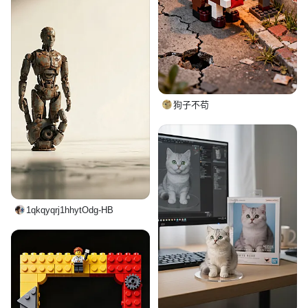
狗子不苟
1qkqyqrj1hhytOdg-HB