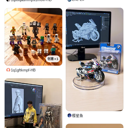
创意 × 1
1q1gftkmpf-HB
樱星鱼