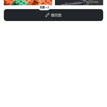
创意 × 3
微笑的leo
做同款
拳霸天下
用户KrjfPcVN