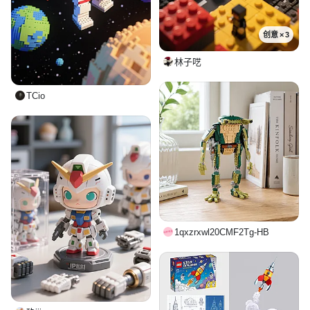
创意 × 3
林子呓
TCio
1qxzrxwl20CMF2Tg-HB