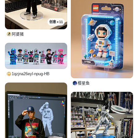
创意 × 11
阿婆猪
1qzjna26eyl-npug-HB
樱星鱼