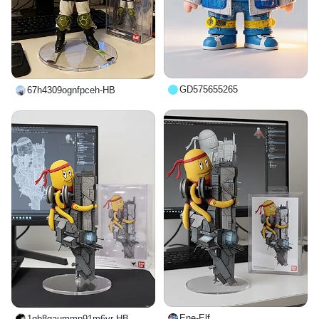
GD575655265
67h4309ognfpceh-HB
Ene-Elf
1qb8qaummp91m6vr-HB