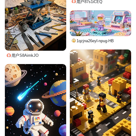
用户87s1iCEQ
1qzjna26eyl-npug-HB
用户S8AimkJO