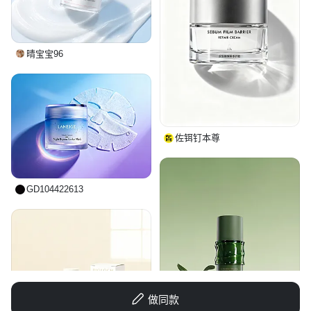
晴宝宝96
创意 × 13
佐铒钉本尊
GD104422613
做同款