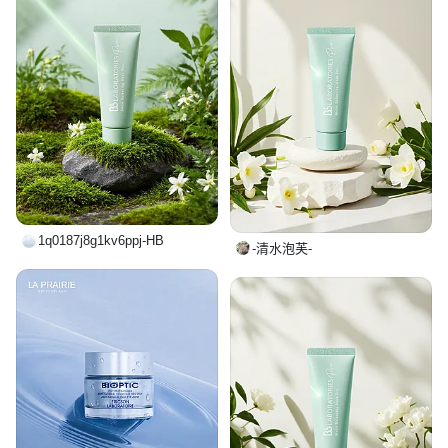
1q0187j8g1kv6ppj-HB
-清水泡芙-