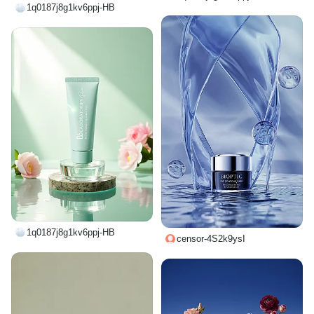
1q0187j8g1kv6ppj-HB
1q0187j8g1kv6ppj-HB
censor-4S2k9ysI