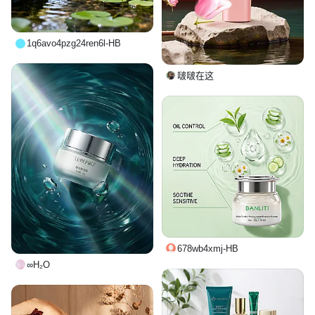
1q6avo4pzg24ren6l-HB
啵啵在这
678wb4xmj-HB
∞H₂O