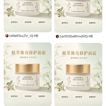
1r69eff3xxZVi_rQ-HB
1qvf0192w8VmdSfQ-HB