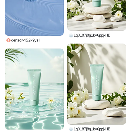
1q0187j8g1kv6ppj-HB
censor-4S2k9ysI
1q0187j8g1kv6ppj-HB