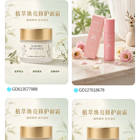
GD613577988
GD127618678