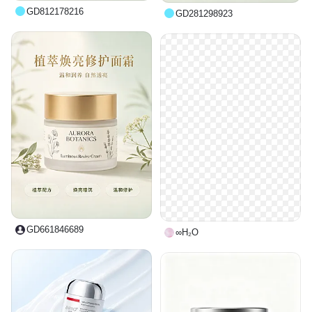
GD812178216
GD281298923
GD661846689
∞H₂O