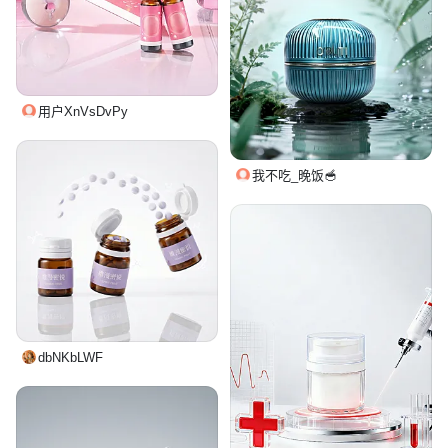
用户XnVsDvPy
我不吃_晚饭🥣
dbNKbLWF