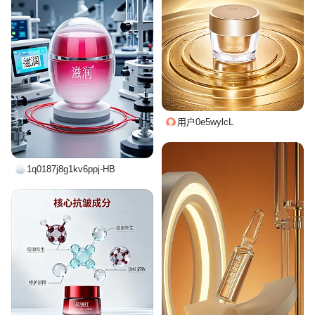
用户0e5wylcL
1q0187j8g1kv6ppj-HB