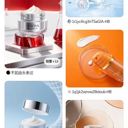
1r1yc6cg3nT5aGlA-HB
创意 × 13
不如由头来过
1q1jk2wmrw28tdoub-HB