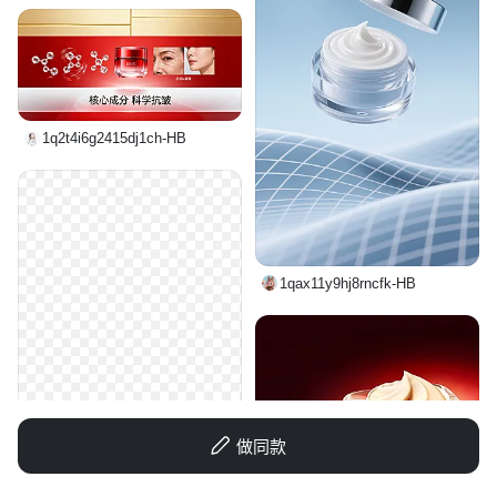
1q2t4i6g2415dj1ch-HB
1qax11y9hj8rncfk-HB
做同款
GD655271315