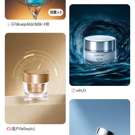
创意 × 3
67dkwqs6tdc8d9c-HB
∞H₂O
用户0e5wylcL