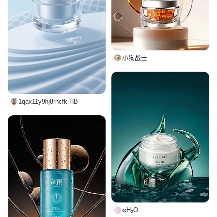
小狗战士
1qax11y9hj8rncfk-HB
∞H₂O