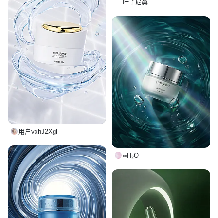
叶子尼桑
用户vxhJ2Xgl
∞H₂O