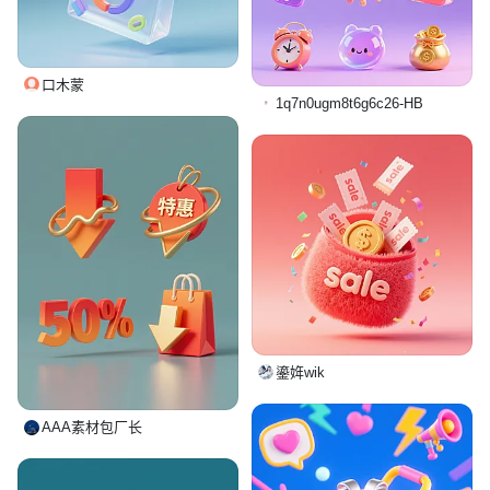
口木蒙
1q7n0ugm8t6g6c26-HB
鎏姩wik
AAA素材包厂长