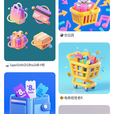
空白鸽
1qax0zbh2t18no2d8-HB
电商视觉老K