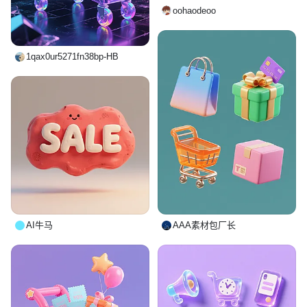
oohaodeoo
1qax0ur5271fn38bp-HB
AAA素材包厂长
AI牛马