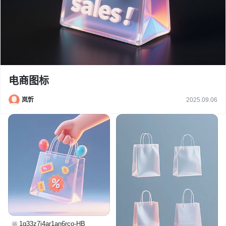
电商图标
岚忻
2025.09.06
1q33z7i4ar1an6rco-HB