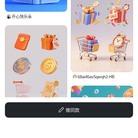
开心快乐朵
68ai46av5qerqh2-HB
做同款
IWl7h_小育