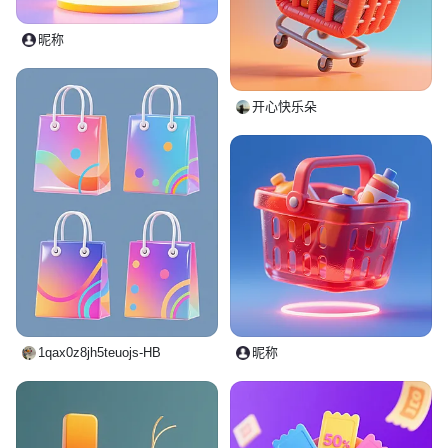
昵称
开心快乐朵
1qax0z8jh5teuojs-HB
昵称