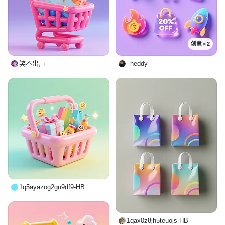
创意 × 2
笑不出声
_heddy
1q5ayazog2gu9df9-HB
1qax0z8jh5teuojs-HB