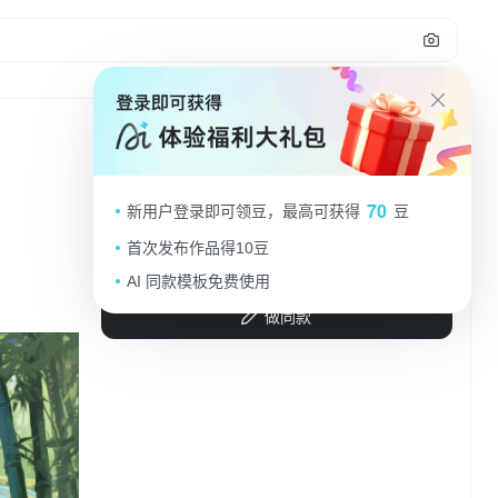
3
中式古典建筑，竹林环绕，清新雅致，
70
新用户登录即可领豆，最高可获得
豆
插画风与水墨风结合，营造宁静氛围。
首次发布作品得10豆
s1HS5gqZ
2025.09.06
AI 同款模板免费使用
做同款