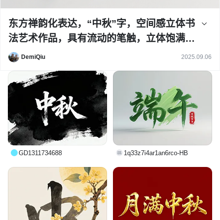
东方禅韵化表达，“中秋”字，空间感立体书
法艺术作品，具有流动的笔触，立体饱满的
笔画，颜料为各种绿色油画和丙烯混合颜
DemiQiu
2025.09.06
料，右下角搭配红色印章“传统节日”，背景
干净
GD1311734688
1q33z7i4ar1an6rco-HB