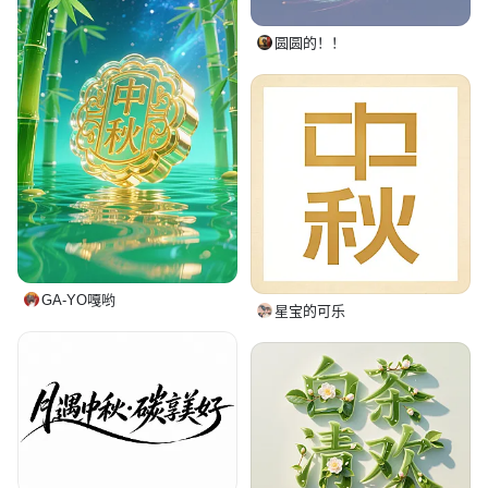
圆圆的！！
GA-YO嘎哟
星宝的可乐