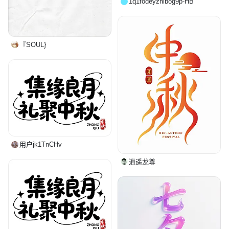
1q1fodeyznlbog9p-HB
『SOUL}
用户jk1TnCHv
逍遥龙尊