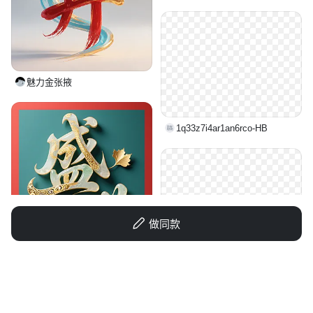
魅力金张掖
1q33z7i4ar1an6rco-HB
做同款
子路哟子路