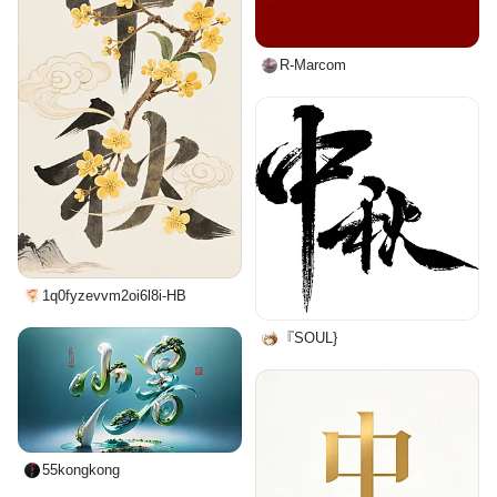
R-Marcom
1q0fyzevvm2oi6l8i-HB
『SOUL}
55kongkong