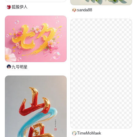
狐簇伊人
sanda88
九号明星
TimeMoMaek