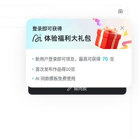
清新插画风教室，软3D简约设计，师生
70
新用户登录即可领豆，最高可获得
豆
互动温馨，绿植点缀，舒适感十足。
首次发布作品得10豆
车厘CICI
2025.09.08
AI 同款模板免费使用
做同款