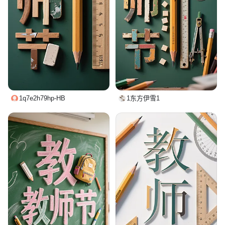
1q7e2h79hp-HB
1东方伊雪1