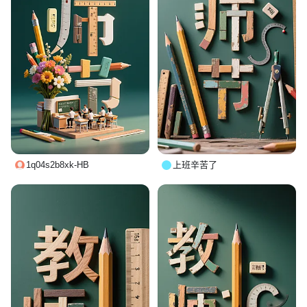
1q04s2b8xk-HB
上班辛苦了