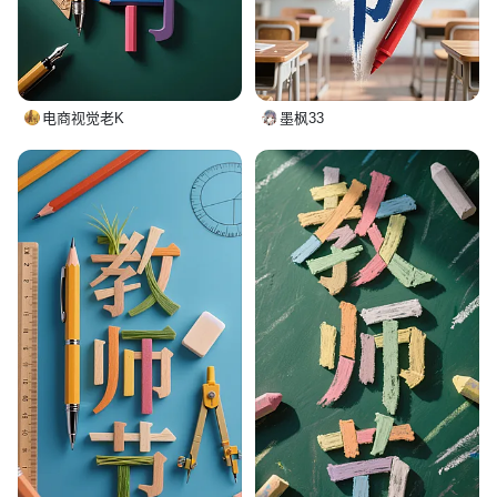
电商视觉老K
墨枫33