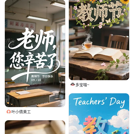
多宝喵~
叶小倩美工