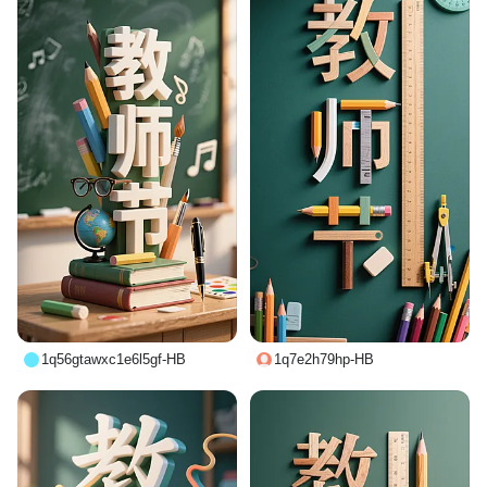
1q56gtawxc1e6l5gf-HB
1q7e2h79hp-HB