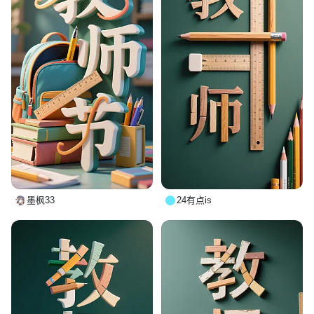
墨枫33
24有点is