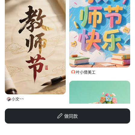
叶小倩美工
小文~~
做同款