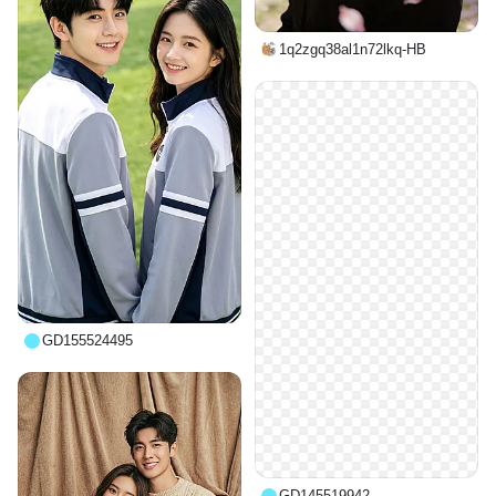
1q2zgq38al1n72lkq-HB
GD155524495
GD145519942