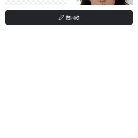
做同款
涛你嘎子窝
浅梦萌主
创意 × 1
GD522730766