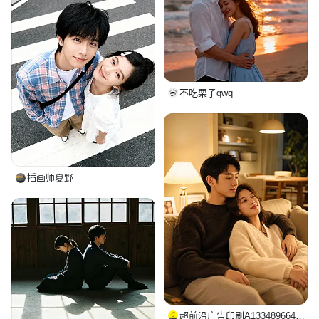
不吃栗子qwq
插画师夏野
超前沿广告印刷A13348966418