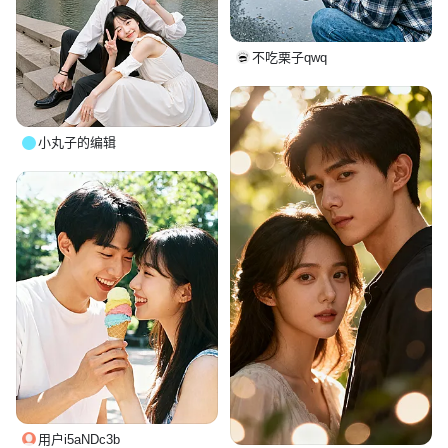
不吃栗子qwq
小丸子的编辑
用户i5aNDc3b