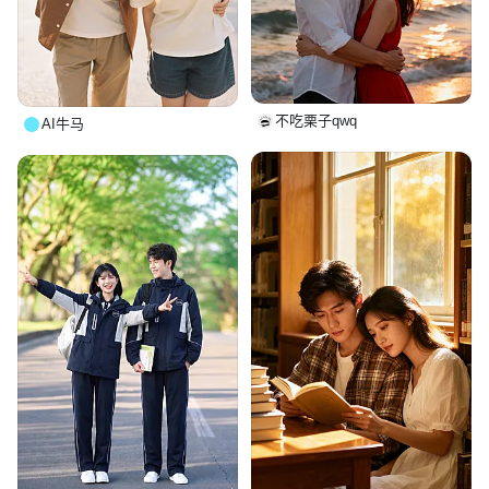
不吃栗子qwq
AI牛马