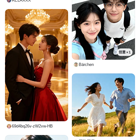
RELAXXX
创意 × 1
Bärchen
69d4bq26v-zW2vw-HB