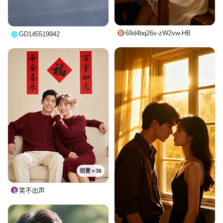
69d4bq26v-zW2vw-HB
GD145519942
创意 × 36
笑不出声