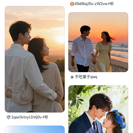
69d4bq26v-zW2vw-HB
不吃栗子qwq
1qax0vtxyt1hrlj0v-HB