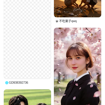
不吃栗子qwq
GD938392736