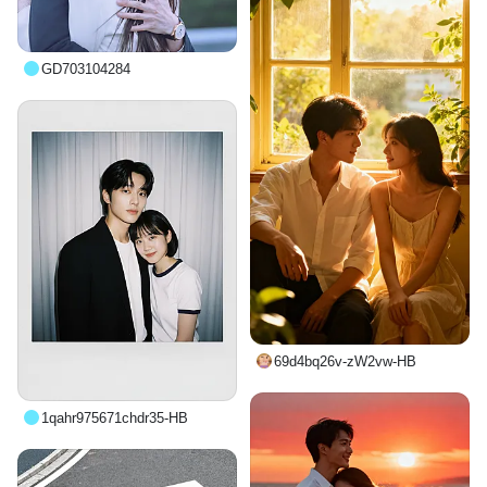
GD703104284
69d4bq26v-zW2vw-HB
1qahr975671chdr35-HB