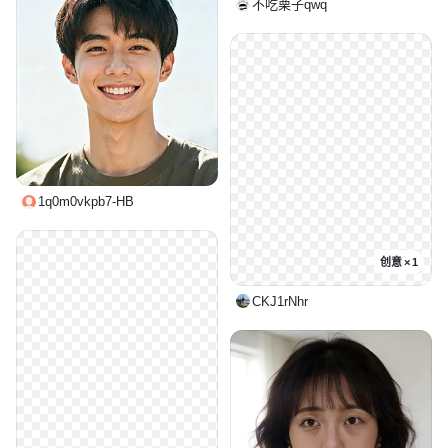
不吃栗子qwq
1q0m0vkpb7-HB
创意 × 1
CKJ1rNhr