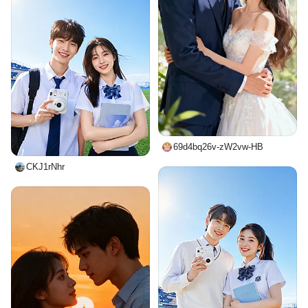
69d4bq26v-zW2vw-HB
CKJ1rNhr