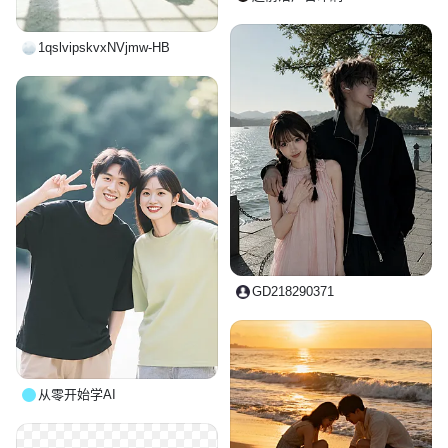
1qslvipskvxNVjmw-HB
GD218290371
从零开始学AI