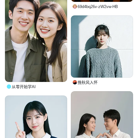
69d4bq26v-zW2vw-HB
挽秋风入怀
从零开始学AI