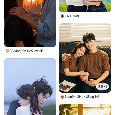
CKJ1rNhr
69d4bq26v-zW2vw-HB
创意 × 1
1qon9ku2i4oKUUsg-HB