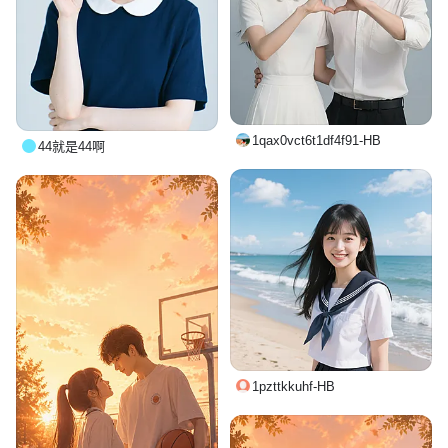
1qax0vct6t1df4f91-HB
44就是44啊
1pzttkkuhf-HB