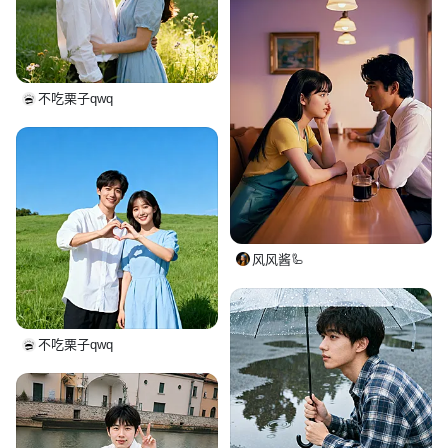
不吃栗子qwq
风风酱🦾
不吃栗子qwq