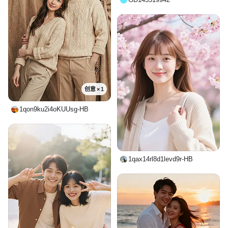
创意 × 1
1qon9ku2i4oKUUsg-HB
1qax14rl8d1levd9r-HB