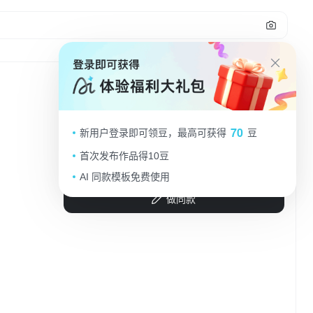
148
产品宣传广告，无字幕，完整台词：
70
新用户登录即可领豆，最高可获得
豆
“琉璃镜面水感唇釉，成膜快不沾
杯，上嘴秒变嘟嘟唇。蜜桃豆沙调超
首次发布作品得10豆
开心小番茄
2025.11.14
显白，轻轻一涂，唇间自带灵动光
AI 同款模板免费使用
彩！”
做同款