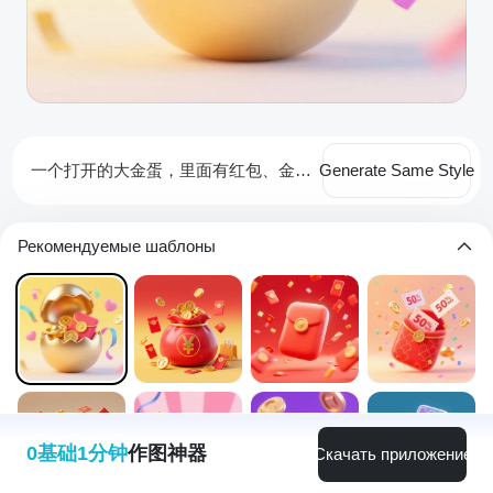
一个打开的大金蛋，里面有红包、金币、元宝，点缀彩带、爱心，黄色渐变背景
Generate Same Style
Рекомендуемые шаблоны
0基础1分钟
作图神器
Скачать приложение